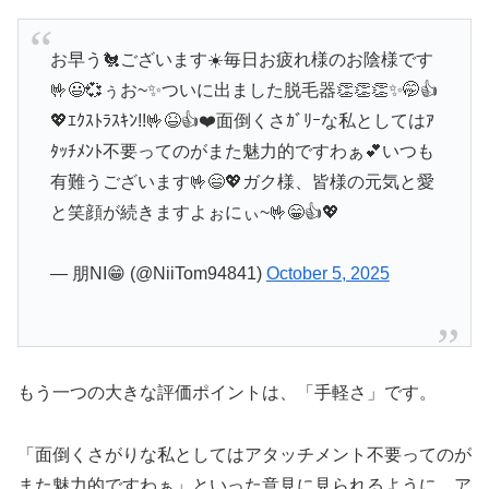
お早う🐔ございます☀️毎日お疲れ様のお陰様です
🤟😃💞ぅお~✨ついに出ました脱毛器👏👏👏✨🤭👍️
💖ｴｸｽﾄﾗｽｷﾝ!!🤟😆👍️❤️面倒くさｶﾞﾘｰな私としてはｱ
ﾀｯﾁﾒﾝﾄ不要ってのがまた魅力的ですわぁ💕いつも
有難うございます🤟😄💖ガク様、皆様の元気と愛
と笑顔が続きますよぉにぃ~🤟😁👍️💖
— 朋NI😁 (@NiiTom94841)
October 5, 2025
もう一つの大きな評価ポイントは、「手軽さ」です。
「面倒くさがりな私としてはアタッチメント不要ってのが
また魅力的ですわぁ」といった意見に見られるように、ア