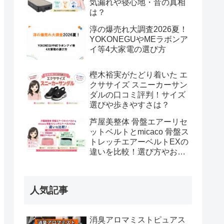
気漏れや寝心地・音の真相
は？
淳の爆売れ大調査2026夏！
YOKONEGUやMEラボンア
イ等4大家電の選び方
樫木裕実がたどり着いた エ
クササイズ スニーカーサン
ダルの口コミ評判！サイズ
選びや歩きやすさは？
芦屋美整体 骨盤エアーリセ
ットベルトとmicaco 骨盤ス
トレッチエアーベルトEXの
違いを比較！選び方やおす
すめな方は？
人気記事
消臭アロマミストピュアス