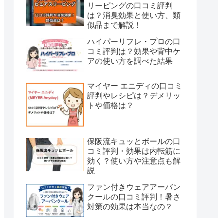
リーピングの口コミ評判
は？消臭効果と使い方、類
似品まで解説！
ハイパーリフレ・プロの口
コミ評判は？効果や背中ケ
アの使い方を調べた結果
マイヤー エニディの口コミ
評判やレシピは？デメリッ
トや価格は？
保阪流キュッとボールの口
コミ評判・効果は内転筋に
効く？使い方や注意点も解
説
ファン付きウェアアーバン
クールの口コミ評判！暑さ
対策の効果は本当なの？