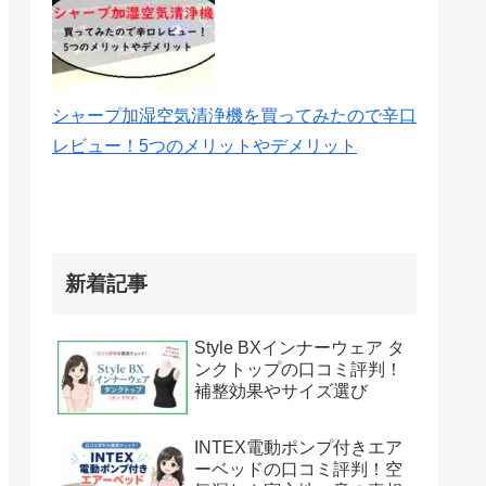
シャープ加湿空気清浄機を買ってみたので辛口
レビュー！5つのメリットやデメリット
新着記事
Style BXインナーウェア タ
ンクトップの口コミ評判！
補整効果やサイズ選び
INTEX電動ポンプ付きエア
ーベッドの口コミ評判！空