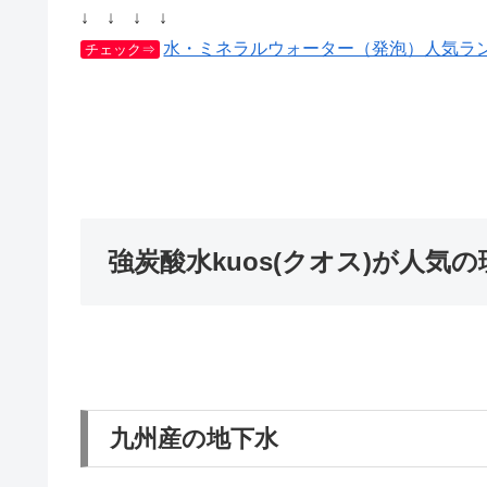
↓ ↓ ↓ ↓
水・ミネラルウォーター（発泡）人気ランキ
チェック⇒
強炭酸水kuos(クオス)が人気
九州産の地下水