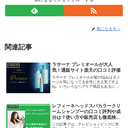
気になるモン
関連記事
ラサーナ プレミオールが大人
ヘアケア
気！通販サイト楽天の口コミ評価
ラサーナ プレミオールが髪の悩みはダメ
ージが気になってる女性に大人気ですよ
ね。いろいろなヘアケア商品もあるにも
かかわらずいきなりランキング1位を獲得
した理由が気になります。今回は、通販
サイトの楽天でも大人気のラサーナ プ
レミオールが人気の理由を口コミ評価か
レフィーネヘッドスパカラークリ
ヘアケア
らご紹介します。また最安値ショップ情
ームシャンプーの口コミ評判や成
報もまとめてみましたので、ぜひお役立
分は？使い方や販売店も徹底検
てください。
証！
この記事では、テレビショッピングに登