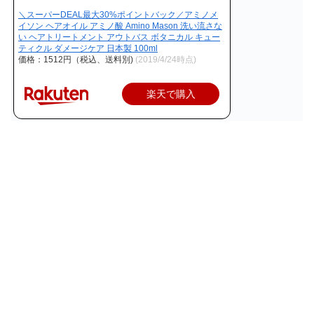
＼スーパーDEAL最大30%ポイントバック／アミノメ
イソン ヘアオイル アミノ酸 Amino Mason 洗い流さな
い ヘアトリートメント アウトバス ボタニカル キュー
ティクル ダメージケア 日本製 100ml
価格：1512円（税込、送料別)
(2019/4/24時点)
楽天で購入