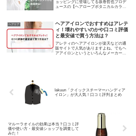
ョッピングに登場してる坂巻哲也プロデ
ュースの【ヘアローブボタニカルカラー
トリートメント】の口コミ評判や白髪染
め効果などをチェックしていきます。
【広告】年齢とともに白髪も気になって
ヘアアイロンでおすすめはアレテ
ヘアケア
きたけど、毎回染に通う...
ィ！壊れやすいのかや口コミ評価
と最安値で買う方法は？
アレティのヘアアイロンが楽天などの通
販サイトで人気がありますよね。でもヘ
アアイロンというといろんなメーカーか
ら発売されてるにもかかわらず選ばれる
理由も気になります。そこで今回はアレ
ティのヘアアイロンがおすすめの理由と
口コミ評価から分かったメリットやデメ
リットについてご紹介していきますの
で、ぜひ参考にしてみてくださいね。
lakuun「クイックスチーマーハンディア
イロン」が大人気！口コミ評判まとめ
マルーラオイルの効果は本当？口コミ評
価や使い方・最安値ショップを調査して
みた！