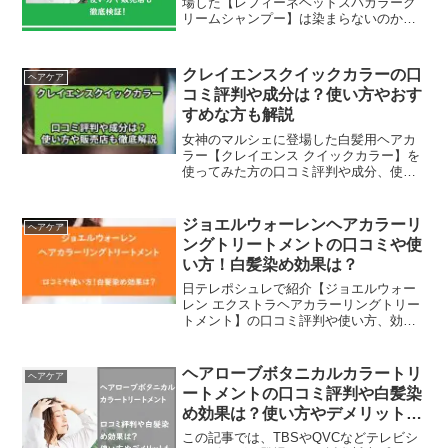
場した【レフィーネヘッドスパカラーク
リームシャンプー】は染まらないのか口
コミ評判や成分と、使い方や販売店など
をチェックしていきます。【広告】外に
出かける機会も増えてきているのです
クレイエンスクイックカラーの口
ヘアケア
が、そこで気になってくるの...
コミ評判や成分は？使い方やおす
すめな方も解説
女神のマルシェに登場した白髪用ヘアカ
ラー【クレイエンス クイックカラー】を
使ってみた方の口コミ評判や成分、使い
方やおすすめな方、販売店などをチェッ
クしていきます。CMでおなじみの白髪用
ヘアカラー「クレイエンス」。豊富なミ
ジョエルウォーレンヘアカラーリ
ヘアケア
ネラルと吸着力を持つ...
ングトリートメントの口コミや使
い方！白髪染め効果は？
日テレポシュレで紹介【ジョエルウォー
レン エクストラヘアカラーリングトリー
トメント】の口コミ評判や使い方、効果
を徹底解説。白髪ケアしながらツヤ髪を
叶える理由や、メリット・デメリット、
購入先までわかりやすく紹介します。
ヘアローブボタニカルカラートリ
ヘアケア
ートメントの口コミ評判や白髪染
め効果は？使い方やデメリットも
徹底検証！
この記事では、TBSやQVCなどテレビシ