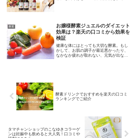
ットがいいですよね。最近では優光泉酵
素ドリンクが、ファスティング・プチ断
食にモデルさんも注目しています。どん
な飲み方があるのか口コミや評判をご紹
介します。また効果なしの声は本当なの
お嬢様酵素ジュエルのダイエット
酵素
かも検証していきます。
効果は？楽天の口コミから効果を
検証
健康な体にはとっても大切な酵素。もし
かして、お肌の調子が最近悪かったり、
なかなか疲れが取れない、元気が出な
い・・・これは、酵素が足りていないの
かもしれないですよ。酵素は、納豆やキ
ムチなどの発行食品や生野菜にたくさん
含まれているのですが、毎日...
酵素ドリンクでおすすめを楽天の口コミ
ランキングでご紹介
タマチャンショップのこなゆきコラーゲ
ンは妊娠中も飲めると大人気！口コミや