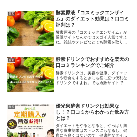
酵素原液『コスミックエンザイ
酵素
ム』のダイエット効果は？口コミ
評判は？
酵素原液の『コスミックエンザイム』が
通販サイトなんかではスゴイ人気ですよ
ね。雑誌やテレビなどでも酵素を取り扱
う番組が多くなるほどの酵素ブームにな
っているのですが、その中でもとくに評
判が高いのがコスミックエンザイム。で
酵素ドリンクでおすすめを楽天の
酵素
も、本当に飲むだけで痩せ...
口コミランキングでご紹介
酵素ドリンクは、美容や健康、ダイエッ
トや断食をするときにも役に立つ便利な
ドリンクですよね。でも通販サイトで検
索してみると、いろんなメーカーから商
品が販売されてるので、どれにしたらい
いの？と迷ってしまいますよね～そこで
今回は、酵素ドリンクの中でもおすすめ
優光泉酵素ドリンクは効果な
を楽天の口コミランキングからご紹介し
酵素
し！？口コミからわかった飲み方
ていきたいと思います。どれにしようか
迷ってるという方も、購入するときの参
とは？
考にしてみてくださいね＾＾
ダイエットをやるとなると、やっぱり無
理な食事制限はストレスにもなるし、健
康にも良くはないので、健康的なダイエ