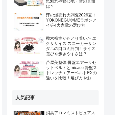
気漏れや寝心地・音の真相
は？
淳の爆売れ大調査2026夏！
YOKONEGUやMEラボンア
イ等4大家電の選び方
樫木裕実がたどり着いた エ
クササイズ スニーカーサン
ダルの口コミ評判！サイズ
選びや歩きやすさは？
芦屋美整体 骨盤エアーリセ
ットベルトとmicaco 骨盤ス
トレッチエアーベルトEXの
違いを比較！選び方やおす
すめな方は？
人気記事
消臭アロマミストピュアス