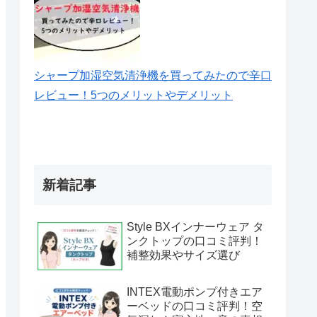
シャープ加湿空気清浄機を買ってみたので辛口
レビュー！5つのメリットやデメリット
新着記事
Style BXインナーウェア タ
ンクトップの口コミ評判！
補整効果やサイズ選び
INTEX電動ポンプ付きエア
ーベッドの口コミ評判！空