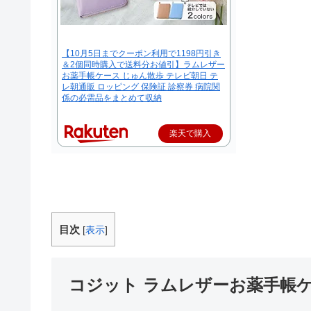
【10月5日までクーポン利用で1198円引き
＆2個同時購入で送料分お値引】ラムレザー
お薬手帳ケース じゅん散歩 テレビ朝日 テ
レ朝通販 ロッピング 保険証 診察券 病院関
係の必需品をまとめて収納
楽天で購入
目次
[
表示
]
コジット ラムレザーお薬手帳