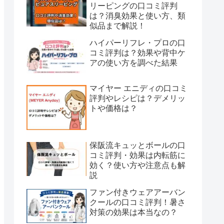
リーピングの口コミ評判
は？消臭効果と使い方、類
似品まで解説！
ハイパーリフレ・プロの口
コミ評判は？効果や背中ケ
アの使い方を調べた結果
マイヤー エニディの口コミ
評判やレシピは？デメリッ
トや価格は？
保阪流キュッとボールの口
コミ評判・効果は内転筋に
効く？使い方や注意点も解
説
ファン付きウェアアーバン
クールの口コミ評判！暑さ
対策の効果は本当なの？