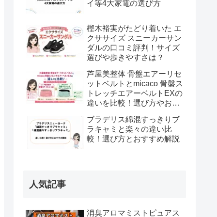
イ等4大家電の選び方
樫木裕実がたどり着いた エ
クササイズ スニーカーサン
ダルの口コミ評判！サイズ
選びや歩きやすさは？
芦屋美整体 骨盤エアーリセ
ットベルトとmicaco 骨盤ス
トレッチエアーベルトEXの
違いを比較！選び方やおす
すめな方は？
ブラデリス綿混すっきりブ
ラキャミと楽々の違い比
較！選び方とおすすめ解説
人気記事
消臭アロマミストピュアス