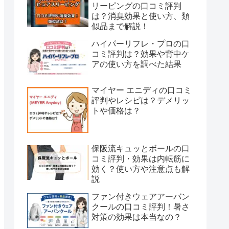
リーピングの口コミ評判
は？消臭効果と使い方、類
似品まで解説！
ハイパーリフレ・プロの口
コミ評判は？効果や背中ケ
アの使い方を調べた結果
マイヤー エニディの口コミ
評判やレシピは？デメリッ
トや価格は？
保阪流キュッとボールの口
コミ評判・効果は内転筋に
効く？使い方や注意点も解
説
ファン付きウェアアーバン
クールの口コミ評判！暑さ
対策の効果は本当なの？