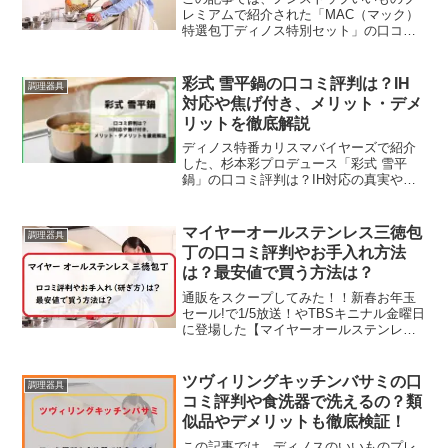
レミアムで紹介された「MAC（マック）
特選包丁ディノス特別セット」の口コミ
評価や特徴と、お手入れ方法やデメリッ
トなどをチェックしていきます。「なか
なか切れなくて、トマトを切るのも一苦
彩式 雪平鍋の口コミ評判は？IH
調理器具
労…」「せっかく作った...
対応や焦げ付き、メリット・デメ
リットを徹底解説
ディノス特番カリスマバイヤーズで紹介
した、杉本彩プロデュース「彩式 雪平
鍋」の口コミ評判は？IH対応の真実や、
ステンレス製ならではの焦げ付き対策、
アルミ鍋との違いを徹底解説！メリッ
ト・デメリットを知って後悔しない購入
マイヤーオールステンレス三徳包
調理器具
を。
丁の口コミ評判やお手入れ方法
は？最安値で買う方法は？
通販をスクープしてみた！！新春お年玉
セール!で1/5放送！やTBSキニナル金曜日
に登場した【マイヤーオールステンレス
三徳包丁】の口コミ評判やお手入れ方
法、注意点などを徹底解説していきま
す。丈夫なステンレス素材を使ったマイ
ツヴィリングキッチンバサミの口
調理器具
ヤーの人気包丁は、ハ...
コミ評判や食洗器で洗えるの？類
似品やデメリットも徹底検証！
この記事では、ディノスのいいものプレ