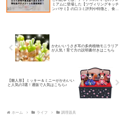
ミアムに登場した【ツヴィリングキッチ
ンバサミ】の口コミ評判や特徴と、食洗
器で洗えるのかお手入れ方法や類似品、
デメリットなどをチェックしていきま
す。【広告】調理するときに包丁はとっ
ても便利だけど、柔らかい食...
かわいいうさぎ耳の多肉植物モニラリア
が人気！育て方の説明書付きはこちら
【雛人形】ミッキー＆ミニーがかわいい
と人気の3選！通販で人気はこちら♪
ホーム
ライフ
調理器具