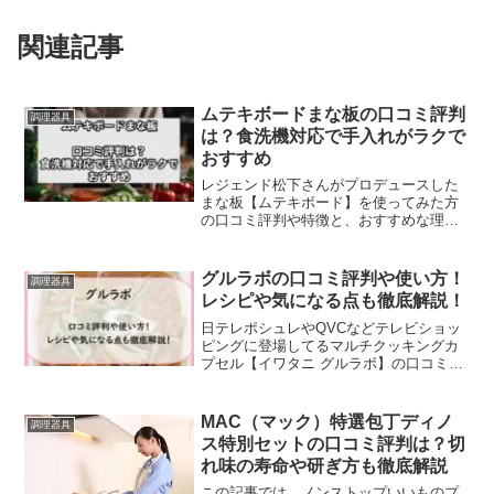
関連記事
ムテキボードまな板の口コミ評判
調理器具
は？食洗機対応で手入れがラクで
おすすめ
レジェンド松下さんがプロデュースした
まな板【ムテキボード】を使ってみた方
の口コミ評判や特徴と、おすすめな理
由、ミニとの違いなどをチェックしてい
きます。実演販売士として店頭やテレビ
ショッピングなどでよく商品を紹介して
グルラボの口コミ評判や使い方！
調理器具
いて、大ヒットを続出してい...
レシピや気になる点も徹底解説！
日テレポシュレやQVCなどテレビショッ
ピングに登場してるマルチクッキングカ
プセル【イワタニ グルラボ】の口コミ評
判や機能と使い方やレシピなどをご紹介
していきます。おうち時間が増えたこと
で、自宅で料理を始めるという人も増え
MAC（マック）特選包丁ディノ
調理器具
ていますが、それでも...
ス特別セットの口コミ評判は？切
れ味の寿命や研ぎ方も徹底解説
この記事では、ノンストップいいものプ