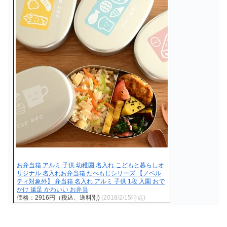
お弁当箱 アルミ 子供 幼稚園 名入れ こどもと暮らしオ
リジナル 名入れお弁当箱 たべもじシリーズ 【ノベル
ティ対象外】 弁当箱 名入れ アルミ 子供 1段 入園 おで
かけ 遠足 かわいい お弁当
価格：2916円（税込、送料別)
(2018/2/15時点)