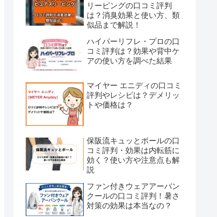
リーピングの口コミ評判
は？消臭効果と使い方、類
似品まで解説！
ハイパーリフレ・プロの口
コミ評判は？効果や背中ケ
アの使い方を調べた結果
マイヤー エニディの口コミ
評判やレシピは？デメリッ
トや価格は？
保阪流キュッとボールの口
コミ評判・効果は内転筋に
効く？使い方や注意点も解
説
ファン付きウェアアーバン
クールの口コミ評判！暑さ
対策の効果は本当なの？