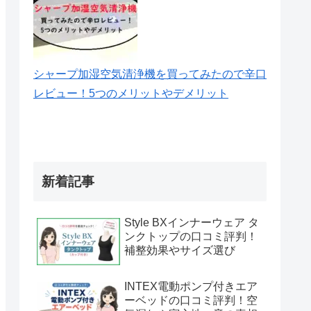
シャープ加湿空気清浄機を買ってみたので辛口
レビュー！5つのメリットやデメリット
新着記事
Style BXインナーウェア タ
ンクトップの口コミ評判！
補整効果やサイズ選び
INTEX電動ポンプ付きエア
ーベッドの口コミ評判！空