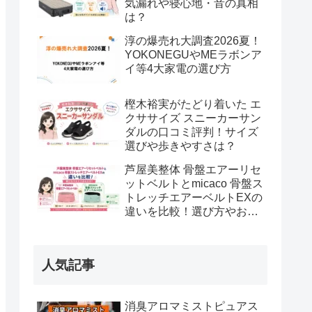
気漏れや寝心地・音の真相
は？
淳の爆売れ大調査2026夏！
YOKONEGUやMEラボンア
イ等4大家電の選び方
樫木裕実がたどり着いた エ
クササイズ スニーカーサン
ダルの口コミ評判！サイズ
選びや歩きやすさは？
芦屋美整体 骨盤エアーリセ
ットベルトとmicaco 骨盤ス
トレッチエアーベルトEXの
違いを比較！選び方やおす
すめな方は？
人気記事
消臭アロマミストピュアス