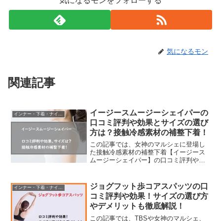
気になるモンをフォローする
気になるモン
関連記事
イージースムージーシェイパーの
インナー・下着・ナイトウェア
口コミ評判や効果とサイズの選び
方は？接触冷感素材の補整下着！
この記事では、女神のマルシェに登場し
た接触冷感素材の補整下着【イージース
ムージーシェイパー】の口コミ評判や効
果、サイズ感や販売店などをチェックし
ていきます。【広告】補整下着も暑い季
節になってくると、接触冷感素材のもの
ジョグフット歩コアスパッツの口
インナー・下着・ナイトウェア
を選びたくなりますよね～...
コミ評判や効果！サイズの選び方
やデメリットも徹底解説！
この記事では、TBSや女神のマルシェ、