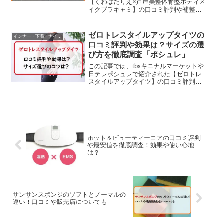
【くわばたりえ×芦屋美整体骨盤ボディメ
イクブラキャミ】の口コミ評判や補整効
果と、類似品やサイズの選び方、気にな
るポイントなどをチェックしていきま
す。補整下着もいろいろあるけど、やっ
ゼロトレスタイルアップタイツの
インナー・下着・ナイトウェア
ぱり気軽に着ることができる...
口コミ評判や効果は？サイズの選
び方を徹底調査「ポシュレ」
この記事では、tbsキニナルマーケットや
日テレポシュレで紹介された【ゼロトレ
スタイルアップタイツ】の口コミ評判や
補整効果、サイズの選び方などをチェッ
クしていきます。普段着に取り入れるこ
とで、美姿勢を目指すことができ、補整
効果もあるのでポッコ...
ホット＆ビューティーコアの口コミ評判
や最安値を徹底調査！効果や使い心地
は？
サンサンスポンジのソフトとノーマルの
違い！口コミや販売店についても