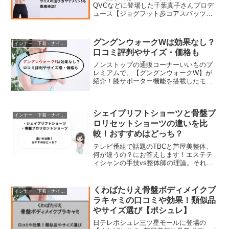
QVCなどに登場した千葉真子さんプロデ
ュース【ジョグフット歩コアスパッツ】
の口コミ評判や効果と、サイズの選び方
やデメリットなどをチェックしていきま
す。元マラソン選手「千葉真子」さんが
グングンウォークWは効果なし？
インナー・下着・ナイトウェア
開発に携わっていて、...
口コミ評判やサイズ・価格も
ノンストップの通販コーナーいいものプ
レミアムで、【グングンウォークW】が
紹介！膝サポーター機能を搭載したモデ
ルで、穿くだけで下半身の筋肉をサポー
トして楽に歩くことができるというので
す。年を取ると膝も衰えてくるので、こ
シェイプリフトショーツと骨盤プ
こをサポートしてくれると...
インナー・下着・ナイトウェア
ロリセットショーツの違いを比
較！おすすめはどっち？
テレビ番組で話題のTBCと芦屋美整体、
何が違うの？にお答えします！エステテ
ィシャンの手技vs整体師の理論。それぞ
れのメリット・デメリットを本音で解
説。産後の体型戻しやデスクワークの姿
勢改善に最適なのはどっち？悪い口コミ
くわばたりえ骨盤ボディメイクブ
インナー・下着・ナイトウェア
の正体も深掘りし、納得して選べる情報
ラキャミの口コミや効果！類似品
を専門家視点で整理しました
やサイズ選び【ポシュレ】
日テレポシュレ三ツ星モールに登場の