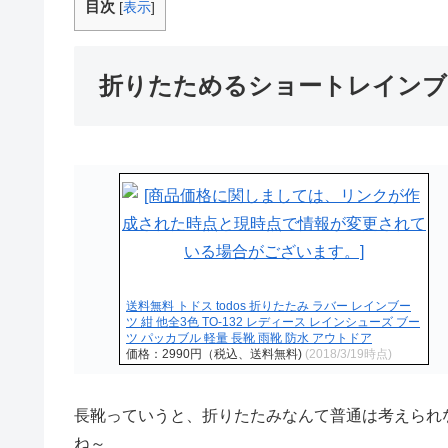
目次
[
表示
]
折りたためるショートレインブ
送料無料 トドス todos 折りたたみ ラバー レインブー
ツ 紺 他全3色 TO-132 レディース レインシューズ ブー
ツ パッカブル 軽量 長靴 雨靴 防水 アウトドア
価格：2990円（税込、送料無料)
(2018/3/19時点)
長靴っていうと、折りたたみなんて普通は考えられ
ね～