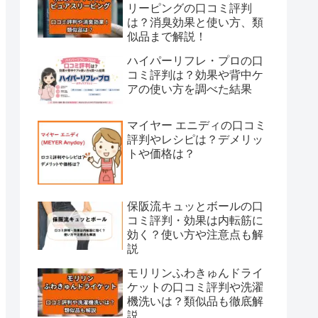
リーピングの口コミ評判
は？消臭効果と使い方、類
似品まで解説！
ハイパーリフレ・プロの口
コミ評判は？効果や背中ケ
アの使い方を調べた結果
マイヤー エニディの口コミ
評判やレシピは？デメリッ
トや価格は？
保阪流キュッとボールの口
コミ評判・効果は内転筋に
効く？使い方や注意点も解
説
モリリンふわきゅんドライ
ケットの口コミ評判や洗濯
機洗いは？類似品も徹底解
説