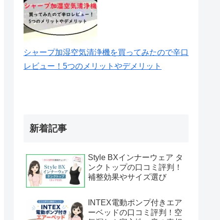
シャープ加湿空気清浄機を買ってみたので辛口
レビュー！5つのメリットやデメリット
新着記事
Style BXインナーウェア タ
ンクトップの口コミ評判！
補整効果やサイズ選び
INTEX電動ポンプ付きエア
ーベッドの口コミ評判！空