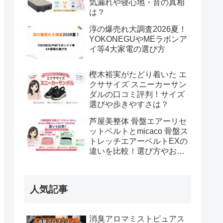
気漏れや寝心地・音の真相
は？
淳の爆売れ大調査2026夏！
YOKONEGUやMEラボンア
イ等4大家電の選び方
樫木裕実がたどり着いた エ
クササイズ スニーカーサン
ダルの口コミ評判！サイズ
選びや歩きやすさは？
芦屋美整体 骨盤エアーリセ
ットベルトとmicaco 骨盤ス
トレッチエアーベルトEXの
違いを比較！選び方やおす
すめな方は？
人気記事
消臭アロマミストピュアス