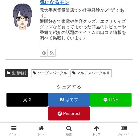
気になるモン
元大手家電量販店での仕事経験が5年近くあ
り。
通販好きで家電や美容グッズ、エクササイズ
グッズなど買ってよかった商品のレビューや
番組で紹介の話題のアイテムの口コミ情報を
調べて掲載しています♪
生活雑貨
ソーダスパークル
マルチスパークルⅡ
シェアする
X
はてブ
LINE
Pinterest
気になるモンをフォローする
メニュー
ホーム
検索
トップ
サイドバー