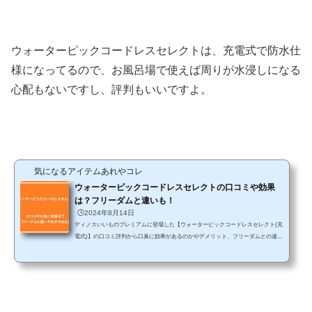
ウォーターピックコードレスセレクトは、充電式で防水仕
様になってるので、お風呂場で使えば周りが水浸しになる
心配もないですし、評判もいいですよ。
気になるアイテムあれやコレ
ウォーターピックコードレスセレクトの口コミや効果
は？フリーダムと違いも！
🕒️2024年8月14日
ディノスいいものプレミアムに登場した【ウォーターピックコードレスセレクト(充
電式)】の口コミ評判から口臭に効果があるのかやデメリット、フリーダムとの違い
の比較などをチェックしていきます。パワフルなジェット水流で歯間や歯周ポケッ
トの汚れを吹き飛ばして健康な歯と歯茎を守るアイテムです。歯みがきをしていて
も、細かいところまではなかなかケアするのが難しいけど、水流ならスキマにも入
り込んで汚れを押し流してくれるということで、最近は似たような商品も増えてい
ますよね。▼特徴まとめ・充電式コードレスで持ち運びに...