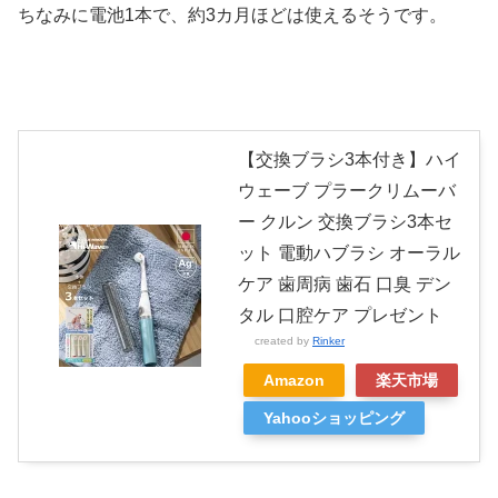
ちなみに電池1本で、約3カ月ほどは使えるそうです。
【交換ブラシ3本付き】ハイ
ウェーブ プラークリムーバ
ー クルン 交換ブラシ3本セ
ット 電動ハブラシ オーラル
ケア 歯周病 歯石 口臭 デン
タル 口腔ケア プレゼント
created by
Rinker
Amazon
楽天市場
Yahooショッピング