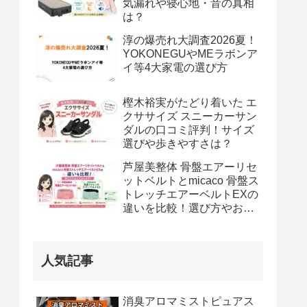
気漏れや寝心地・音の真相
は？
淳の爆売れ大調査2026夏！
YOKONEGUやMEラボンア
イ等4大家電の選び方
樫木裕実がたどり着いた エ
クササイズ スニーカーサン
ダルの口コミ評判！サイズ
選びや歩きやすさは？
芦屋美整体 骨盤エアーリセ
ットベルトとmicaco 骨盤ス
トレッチエアーベルトEXの
違いを比較！選び方やおす
すめな方は？
人気記事
消臭アロマミストピュアス