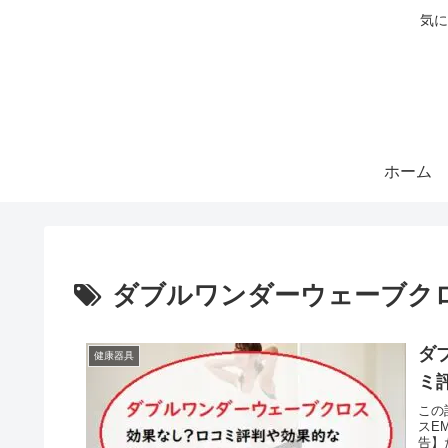
気に
ホーム
ダブルワンダーウェーブク
ダ
健康器具
ミ
この
スE
告】