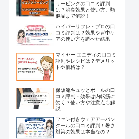
リーピングの口コミ評判
は？消臭効果と使い方、類
似品まで解説！
ハイパーリフレ・プロの口
コミ評判は？効果や背中ケ
アの使い方を調べた結果
マイヤー エニディの口コミ
評判やレシピは？デメリッ
トや価格は？
保阪流キュッとボールの口
コミ評判・効果は内転筋に
効く？使い方や注意点も解
説
ファン付きウェアアーバン
クールの口コミ評判！暑さ
対策の効果は本当なの？