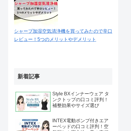
シャープ加湿空気清浄機を買ってみたので辛口
レビュー！5つのメリットやデメリット
新着記事
Style BXインナーウェア タ
ンクトップの口コミ評判！
補整効果やサイズ選び
INTEX電動ポンプ付きエア
ーベッドの口コミ評判！空