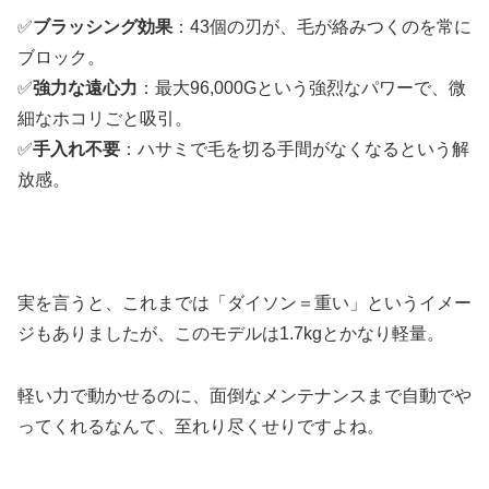
✅
ブラッシング効果
：43個の刃が、毛が絡みつくのを常に
ブロック。
✅
強力な遠心力
：最大96,000Gという強烈なパワーで、微
細なホコリごと吸引。
✅
手入れ不要
：ハサミで毛を切る手間がなくなるという解
放感。
実を言うと、これまでは「ダイソン＝重い」というイメー
ジもありましたが、このモデルは1.7kgとかなり軽量。
軽い力で動かせるのに、面倒なメンテナンスまで自動でや
ってくれるなんて、至れり尽くせりですよね。