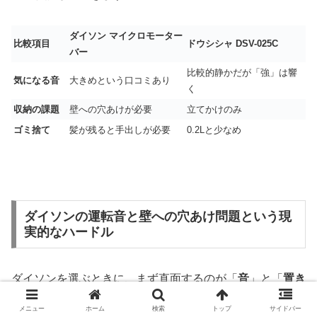
ダイソン マイクロモーター
比較項目
ドウシシャ DSV-025C
バー
比較的静かだが「強」は響
気になる音
大きめという口コミあり
く
収納の課題
壁への穴あけが必要
立てかけのみ
ゴミ捨て
髪が残ると手出しが必要
0.2Lと少なめ
ダイソンの運転音と壁への穴あけ問題という現
実的なハードル
ダイソンを選ぶときに、まず直面するのが「
音
」と「
置き
場所
」です。
メニュー
ホーム
検索
トップ
サイドバー