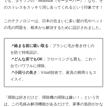
でも、ダイソンの「Motorbar（モーターバー）」なら、そ
のストレスをスッキリ消し去ってくれるという印象です！
このテクノロジーは、日本の住まいに多い髪の毛やペット
の毛の問題を、根本から解決するために設計されました。
📍
絡まる前に吸い取る
：ブラシに毛が巻き付くの
を防ぐ特殊設計。
📍
どんな床でもOK
：フローリングも畳も、これ一
台でパワフルに掃除。
📍
小回りの良さ
：V-ball技術で、家具の脚周りもス
イスイ。
「掃除は好きだけど、掃除機の掃除は嫌い！」という方
は、この毛絡み解消機能があるだけで、家事の負担がかな