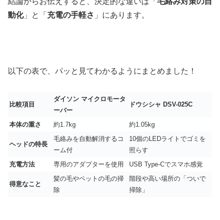
結論からお伝えすると、決定的な違いは「
毛絡み対策の自
動化
」と「
充電の手軽さ
」にあります。
以下の表で、パッと見てわかるようにまとめました！
ダイソン マイクロモータ
比較項目
ドウシシャ DSV-025C
ーバー
本体の重さ
約1.7kg
約1.05kg
毛絡みを自動解消するコ
10個のLEDライトでゴミを
ヘッドの特長
ーム付
照らす
充電方法
専用のアダプターを使用
USB Type-Cでスマホ感覚
髪の毛やペットの毛の掃
階段や高い場所の「ついで
得意なこと
除
掃除」