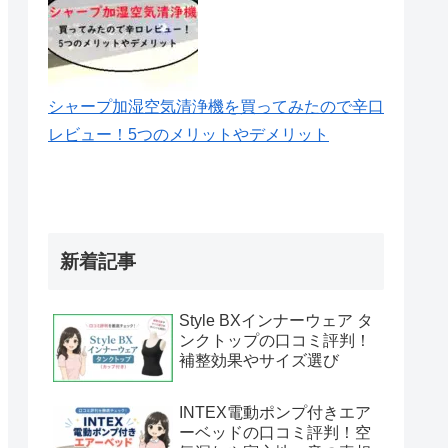
シャープ加湿空気清浄機を買ってみたので辛口
レビュー！5つのメリットやデメリット
新着記事
Style BXインナーウェア タ
ンクトップの口コミ評判！
補整効果やサイズ選び
INTEX電動ポンプ付きエア
ーベッドの口コミ評判！空