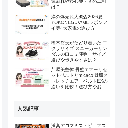
気漏れや寝心地・音の真相
は？
淳の爆売れ大調査2026夏！
YOKONEGUやMEラボンア
イ等4大家電の選び方
樫木裕実がたどり着いた エ
クササイズ スニーカーサン
ダルの口コミ評判！サイズ
選びや歩きやすさは？
芦屋美整体 骨盤エアーリセ
ットベルトとmicaco 骨盤ス
トレッチエアーベルトEXの
違いを比較！選び方やおす
すめな方は？
人気記事
消臭アロマミストピュアス