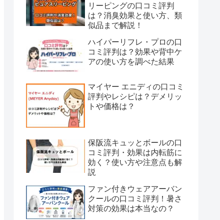
リーピングの口コミ評判
は？消臭効果と使い方、類
似品まで解説！
ハイパーリフレ・プロの口
コミ評判は？効果や背中ケ
アの使い方を調べた結果
マイヤー エニディの口コミ
評判やレシピは？デメリッ
トや価格は？
保阪流キュッとボールの口
コミ評判・効果は内転筋に
効く？使い方や注意点も解
説
ファン付きウェアアーバン
クールの口コミ評判！暑さ
対策の効果は本当なの？