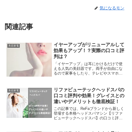
気になるモン
関連記事
イヤーアップがリニューアルして
美容家電
効果もアップ！？実際の口コミ評
判は？
「イヤーアップ」は耳にかけるだけで使
える人気の美顔器です。両手が自由にな
るので家事をしたり、テレビやスマホを
見ながら使うことができると大人気です
ね。リニューアルしてからますます人気
もアップしているのですが、実際の口コ
リファビューテックヘッドスパの
美容家電
ミも気になりますよね。今回は、イヤー
口コミ評判や効果！グレイスとの
アップの実際の口コミ評判から分かった
違いやデメリットも徹底検証！
真実をまとめてみました！
この記事では、ReFaブランドから新しく
登場する本格ヘッドスパマシン【リファ
ビューテックヘッドスパ】の口コミ評判
や効果と、従来品のリファグレイスヘッ
ドスパとの違いやデメリットなどをチェ