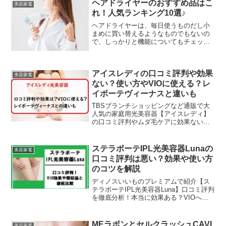
ックしていきます。【広告】自宅で本格
ヘアドライヤーのおすすめ品はこ
美容家電
ヘッドスパが体験でき...
れ！人気ランキング10選♪
ヘアドライヤーは、毎日使うものだし小
まめに買い替えるようなものでもないの
で、しっかりと機能についてもチェック
して選んでいきたいものですよね。そこ
で今回は、ヘアドライヤーの選び方と人
気のおすすめ品を口コミといっしょにラ
アイスレディの口コミ評判や効果
ンキング形式でご紹介します。いろんな
美容家電
メーカーか多機能もいろいろとあるヘア
ない？使い方やVIOに使える？レ
ドライヤーの中からお気に入りを見つけ
イボーテヴィーナスと違いも
てくださいね
TBSブランチショッピングなど通販で大
人気の家庭用光美容器【アイスレディ】
の口コミ評判やムダ毛ケアに効果ないの
かなどをチェックしていきます！また、
ヤーマンから発売してるVIO対応の「レ
イボーテヴィーナス」との違いについて
ステラボーテIPL光美容器Lunaの
美容家電
も比較してみました！...
口コミ評判は悪い？効果や使い方
のコツを解説
ディノスいいものプレミアムで紹介【ス
テラボーテIPL光美容器Luna】口コミ評判
を徹底分析！本当に効果ある？VIOへの
効果は？類似品との違い、使い方、デメ
リット、最安値まで徹底解説。冷却機能
で痛みが少ない？自宅でつるすべ肌へ導
MEラボンとセルクラッシュCAVI
美容家電