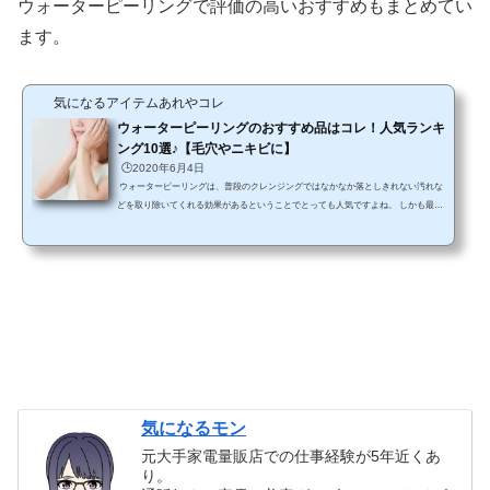
ウォーターピーリングで評価の高いおすすめもまとめてい
ます。
気になるアイテムあれやコレ
ウォーターピーリングのおすすめ品はコレ！人気ランキ
ング10選♪【毛穴やニキビに】
🕒️2020年6月4日
ウォーターピーリングは、普段のクレンジングではなかなか落としきれない汚れな
どを取り除いてくれる効果があるということでとっても人気ですよね。 しかも最近
は自宅でこのウォーターピーリングができる美顔器もいろいろなメーカーから販売
されているので、シーンに合わせて使い分けたりできると多くの方が注目していま
す。 でも、商品によって機能もいろいろと違っていたり使い方も異なったりするの
で、どれを選んでいいのかわからなくなってしまいますよね。 せっかく買うのな
ら、やっぱり効果も期待できるも...
気になるモン
元大手家電量販店での仕事経験が5年近くあ
り。