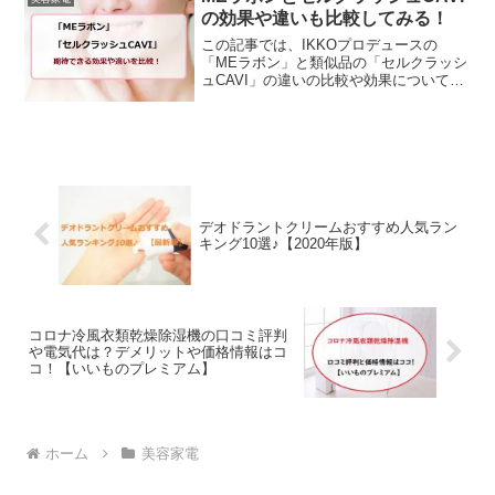
く秘密を公開！初めての方も安心のQ&A
の効果や違いも比較してみる！
付き。賢く選んで、自信あふれる素肌を
手に入れましょう！
この記事では、IKKOプロデュースの
「MEラボン」と類似品の「セルクラッシ
ュCAVI」の違いの比較や効果についてチ
ェックしていきます。どちらの美顔器も
株式会社SENから発売されているうえ
に、デザインもそっくり＆ほぼ同じ価格
です。せっかく購入...
デオドラントクリームおすすめ人気ラン
キング10選♪【2020年版】
コロナ冷風衣類乾燥除湿機の口コミ評判
や電気代は？デメリットや価格情報はコ
コ！【いいものプレミアム】
ホーム
美容家電