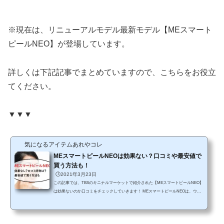
※現在は、リニューアルモデル最新モデル【MEスマート
ピールNEO】が登場しています。
詳しくは下記記事でまとめていますので、こちらをお役立
てください。
▼▼▼
気になるアイテムあれやコレ
MEスマートピールNEOは効果ない？口コミや最安値で
買う方法も！
🕒️2021年3月23日
この記事では、TBSのキニナルマーケットで紹介された【MEスマートピールNEO】
は効果ないのか口コミをチェックしていきます！ MEスマートピールNEOは、ウォ
ーターピーリングとEMS機能でお肌に優しく毛穴ケアができる美顔器。 監修したの
は、トータルビューティーサロンCAP代表の大塚明美さんです。水しか使わないの
で、お肌への負担も少なく、エステで人気のウォーターピーリングが自宅でできる