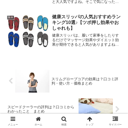
と大人気ですよね。そこで気になったの
で口コミ評判や使い方から、価格や注意
事項などについていろいろと調べてまと
めてみました。受験生のいるご家庭やウ
健康スリッパの人気おすすめラン
健康
イルス対策でおすすめの除菌水を探して
キング10選♪【ツボ押し効果やお
るという方も、ぜひ参考にしてみてくだ
しゃれも】
さいね。
健康スリッパは、履いて家事をしたりす
るだけでマッサージ効果やダイエット効
果が期待できると人気がありますよね。
でも最近はデザインも素材もいろいろあ
るのでどれにしようか迷ってしまいます
よね。そこで今回は、通販でも評判の健
康スリッパのおすすめ品を人気ランキン
グ形式でご紹介します。選び方のコツな
どもまとめていますので、ぜひお気に入
りの健康スリッパを見つけてください
スリムグローブコアの効果は？口コミ評
ね。
判・使い方・価格まとめ
スピードクーラーの評判は？口コミから
わかったこと まとめ
メニュー
ホーム
検索
トップ
サイドバー