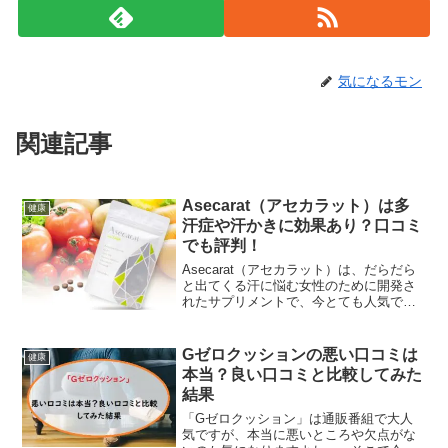
気になるモン
関連記事
Asecarat（アセカラット）は多
健康
汗症や汗かきに効果あり？口コミ
でも評判！
Asecarat（アセカラット）は、だらだら
と出てくる汗に悩む女性のために開発さ
れたサプリメントで、今とても人気です
よね。でもサプリの場合は本当に効果が
出る方人それぞれですし、中には怪しも
のもありますよね。そこで今回は、
Gゼロクッションの悪い口コミは
健康
Asecarat（アセカラット）は多汗症や汗
本当？良い口コミと比較してみた
かきに効果あり？口コミでも評判！につ
結果
いてご紹介します。
「Gゼロクッション」は通販番組で大人
気ですが、本当に悪いところや欠点がな