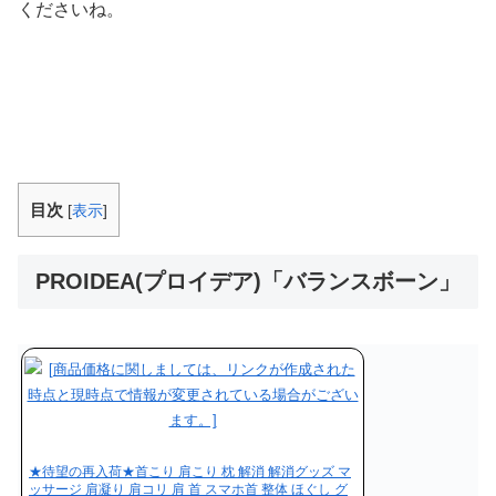
くださいね。
目次
[
表示
]
PROIDEA(プロイデア)「バランスボーン」
★待望の再入荷★首こり 肩こり 枕 解消 解消グッズ マ
ッサージ 肩凝り 肩コリ 肩 首 スマホ首 整体 ほぐし グ