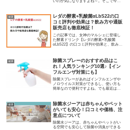
いのか気になりますよね～。そこで今回
は、「Gゼロクッション」の悪い口コミ
は本当なのか、良い口コミと比較しなが
ら詳しくご紹介していきます。あなたが
レダの酵素+乳酸菌αLbS22の口
健康
求めてる使い方ができるのかどうか気に
コミ評判や効果は？飲み方や通販
なるという人も、ぜひ参考にしてくださ
販売店も徹底検証！
い。
この記事では、女神のマルシェに登場し
た酵素ドリンク【レダの酵素+乳酸菌
αLbS22】の口コミ評判や効果と、飲み方
や開栓後の保存方法、通販販売店などを
チェックしていきます。【広告】温度変
化が激しかったりすると健康にも気を使
除菌スプレーのおすすめ品はこ
健康
いたいところですよね...
れ！人気ランキング10選♪【イン
フルエンザ対策にも】
除菌スプレーがあればインフルエンザや
ノロウイルス対策ができるし、使い方も
簡単なので便利ですよね。でも最近は含
まれてる成分も違うしいろいろなメーカ
ーから販売されてるのでどれがいいのか
迷ってしまいますよね。そこで今回は、
除菌水ジーアは赤ちゃんやペット
健康
除菌スプレーのおすすめ品を人気ランキ
がいても安心！口コミや価格、注
ング形式でご紹介します。選び方のコツ
意点について
や口コミもまとめてるので、ぜひ参考に
してくださいね。
除菌水ジーアは、赤ちゃんやペットがい
る空間でも安心して除菌や消臭ができる