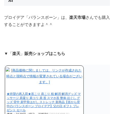
プロイデア「バランスボーン」は、
楽天市場
さんでも購入
することができますよ＾＾
▼「
楽天
」
販売ショップはこちら
★待望の再入荷★首こり 肩こり 枕 解消 解消グッズ マ
ッサージ 肩凝り 肩コリ 肩 首 スマホ首 整体 ほぐし グ
ッズ 背中 肩甲骨はがし ストレッチ 新商品【首から背
中のバランスボーン プロイデア】父の日 ギフト プレ
ゼント セール