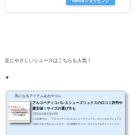
Yahooショッピング
足にやさしいシューズはこちらも人気！
▼
気になるアイテムあれやコレ
アルコペディコバレエシューズリュクスの口コミ評判や
最安値！サイズの選び方も
🕒️2021年3月15日
この記事では、「アルコペディコバレエシューズリュクス」がいいものプレミアム
で紹介されて気になったので、その特徴やサイズ、口コミなどをチェックしていき
ます。 このシューズの特徴は、とっても歩きやすくて、長時間歩いていても疲れに
くいということで、ディノスでも大人気のヒット商品の1つ。でも、履き心地や足裏