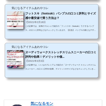
が痛くならないの？などいろいろと気になってしまいますよね～。 そこで今回は、
気になるアイテムあれやコレ
アルコペディコ バレエシューズリュクスの特徴と実際に購入された方の口コミ評判
などについていろいろ調べてみました。こ...
フットスキ（footsuki）パンプスの口コミ評判とサイズ
感や最安値で買う方法は？
🕒️2021年2月18日
この記事では、女神のマルシェで紹介の「フットスキ（footsuki）ラクするパンプ
ス」の口コミ評判などをチェックしていきます。【広告】 パンプスの新たなデザイ
ン＆新色の口コミ評判が気になる！ 番組では、いろいろなデザインのフットスキ（f
ootsuki）パンプスが紹介されていたのですが、どれもおしゃれでステキですね。気
になって調べてみると、良くも悪くもいろいろなレビューがあったのです。そこで
気になるアイテムあれやコレ
今回は、フットスキのパンプスが人気の理由と口コミ評判、そして、デザインごと
の価格をまとめてご紹介します。 (fu...
ヌーディウォークストレッチスリムスニーカーの口コミ
評判や効果！デメリットや価...
🕒️2021年3月3日
この記事では、いいものプレミアムで紹介の「ヌーディウォーク ストレッチスリム
スニーカー」の口コミ評判や効果、デメリットやサイズなどをチェックしていきま
す。 番組で紹介されているときには、履いて歩くだけで消費カロリーアップになる
という魔法のような靴が気になりますね。ヌーディウォークシリーズから、フィッ
ト感がアップしたスリッポンタイプのスニーカーで、履くとよい姿勢へと導き、筋
肉を使って歩くことができるようになると大人気です。 今は運動不足も実感してる
ので、これが本当ならコンビニやスー...
気になるモン