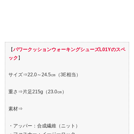
【
パワークッションウォーキングシューズL01Yのスペ
ック
】
サイズ⇒22.0～24.5㎝（3E相当）
重さ⇒片足215g（23.0㎝）
素材⇒
・アッパー：合成繊維（ニット）