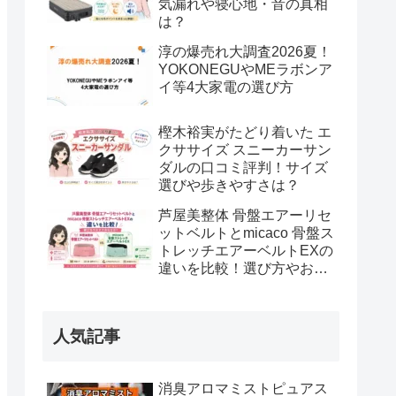
気漏れや寝心地・音の真相
は？
淳の爆売れ大調査2026夏！
YOKONEGUやMEラボンア
イ等4大家電の選び方
樫木裕実がたどり着いた エ
クササイズ スニーカーサン
ダルの口コミ評判！サイズ
選びや歩きやすさは？
芦屋美整体 骨盤エアーリセ
ットベルトとmicaco 骨盤ス
トレッチエアーベルトEXの
違いを比較！選び方やおす
すめな方は？
人気記事
消臭アロマミストピュアス