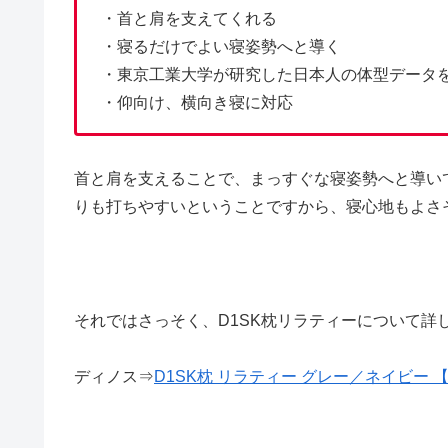
・首と肩を支えてくれる
・寝るだけでよい寝姿勢へと導く
・東京工業大学が研究した日本人の体型データ
・仰向け、横向き寝に対応
首と肩を支えることで、まっすぐな寝姿勢へと導い
りも打ちやすいということですから、寝心地もよさ
それではさっそく、D1SK枕リラティーについて詳
ディノス⇒
D1SK枕 リラティー グレー／ネイビー 