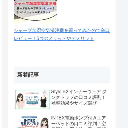
シャープ加湿空気清浄機を買ってみたので辛口
レビュー！5つのメリットやデメリット
新着記事
Style BXインナーウェア タ
ンクトップの口コミ評判！
補整効果やサイズ選び
INTEX電動ポンプ付きエア
ーベッドの口コミ評判！空