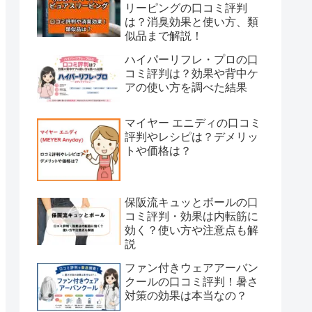
リーピングの口コミ評判
は？消臭効果と使い方、類
似品まで解説！
ハイパーリフレ・プロの口
コミ評判は？効果や背中ケ
アの使い方を調べた結果
マイヤー エニディの口コミ
評判やレシピは？デメリッ
トや価格は？
保阪流キュッとボールの口
コミ評判・効果は内転筋に
効く？使い方や注意点も解
説
ファン付きウェアアーバン
クールの口コミ評判！暑さ
対策の効果は本当なの？