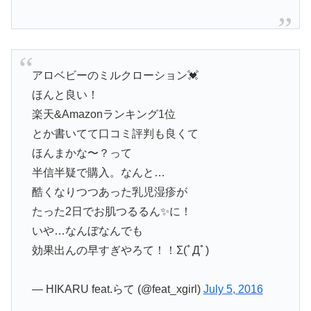
アロベビーのミルクローション💓
ほんと良い！
楽天&Amazonランキング1位
とか書いてて口コミ評判も良くて
ほんまかな〜？って
半信半疑で購入。なんと…
酷くなりつつあった乳児湿疹が
たった2日でお肌つるるん✨に！
いや…なんぼなんでも
効果出んの早すぎやろて！！Σ(ﾟДﾟ)
— HIKARU feat.らて (@feat_xgirl)
July 5, 2016