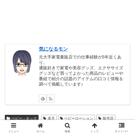
気になるモン
元大手家電量販店での仕事経験が5年近くあ
り。
通販好きで家電や美容グッズ、エクササイズ
グッズなど買ってよかった商品のレビューや
番組で紹介の話題のアイテムの口コミ情報を
調べて掲載しています♪
ベビー・キッズ
楽天
ベビーローション
販売店
シェアする
メニュー
ホーム
検索
トップ
サイドバー