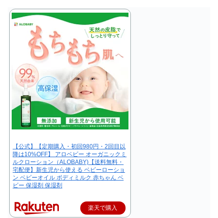
【公式】【定期購入・初回980円・2回目以
降は10%OFF】 アロベビー オーガニックミ
ルクローション（ALOBABY)【送料無料・
宅配便】新生児から使える ベビーローショ
ン ベビーオイル ボディミルク 赤ちゃん ベ
ビー 保湿剤 保湿剤
楽天で購入