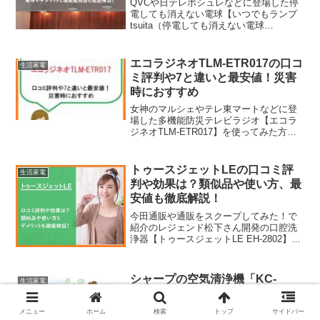
QVCや日テレポシュレなどに登場した停
電しても消えない電球【いつでもランプ
tsuita（停電しても消えない電球
tsuita）】の口コミ評判や特徴と充電方法
やデメリット、通販販売店などをチェッ
クしていきます。評価も高そうだけど環
エコラジネオTLM-ETR017の口コ
生活家電
境によって感じ方も違うので事前に購入
ミ評判や7と違いと最安値！災害
して使ってみた方の声も参考にしましょ
時におすすめ
う。
女神のマルシェやテレ東マートなどに登
場した多機能防災テレビラジオ【エコラ
ジネオTLM-ETR017】を使ってみた方の
口コミ評判や7との違い、使い方や最安値
などをチェックしていきます。災害時や
アウトドアなどでは、いろいろと知りた
トゥースジェットLEの口コミ評
生活家電
い情報がラジオ...
判や効果は？類似品や使い方、最
安値も徹底解説！
今田通販や通販をスクープしてみた！で
紹介のレジェンド松下さん開発の口腔洗
浄器【トゥースジェットLE EH-2802】の
口コミ評判や効果と、類似品や使い方、
デメリットなどをチェックしていきま
す。マスク生活も終わったけど、これま
シャープの空気清浄機「KC-
生活家電
であまり気にして...
G50」はお手入れは簡単？口コミ
評判からわかったこと
メニュー
ホーム
検索
トップ
サイドバー