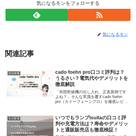
気になるモンをフォローする
気になるモン
関連記事
cado foehn pro口コミ評判は？
生活家電
うるさい？電気代やデメリットを
徹底解説
「布団乾燥機の出し入れ、正直面倒です
よね？」そんな常識を覆すcado foehn
pro（カドーフェーンプロ）を徹底レビュ
ー！気になる「うるさい」という口コミ
の真相や、オゾン消臭・ダニ対策の実力
を調査しました。購入前に知っておきた
いつでもランプtsuitaの口コミ評
生活家電
い「後悔しないためのポイント」が満載
判や充電方法は？寿命やデメリッ
です。
トと通販販売店も徹底検証！