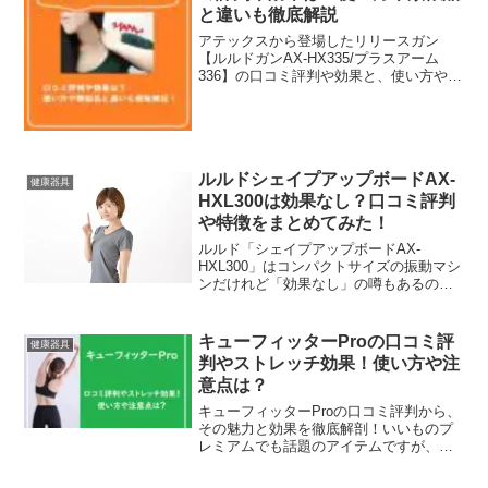
と違いも徹底解説
アテックスから登場したリリースガン
【ルルドガンAX-HX335/プラスアーム
336】の口コミ評判や効果と、使い方や類
似品との違いやデメリットなどをチェッ
クしていきます。これ1台で背中や肩、腰
はもちろん頭皮ケアまでできるのがすご
いね！購入前の参考にぜひチェックして
みてくださいね。
ルルドシェイプアップボードAX-
健康器具
HXL300は効果なし？口コミ評判
や特徴をまとめてみた！
ルルド「シェイプアップボードAX-
HXL300」はコンパクトサイズの振動マシ
ンだけれど「効果なし」の噂もあるので
興味はあっても買おうか迷ってしまいま
すよね～。そこで今回は、ルルド「シェ
イプアップボードAX-HXL300」の特徴や
キューフィッターProの口コミ評
健康器具
機能、そして実際に購入した人の口コミ
判やストレッチ効果！使い方や注
評判などまとめてみました。これから買
意点は？
おうか悩んでる人も参考にしてくださ
い。
キューフィッターProの口コミ評判から、
その魅力と効果を徹底解剖！いいものプ
レミアムでも話題のアイテムですが、本
当に効果があるのか？疑問に思う方も多
いはず。使い方やメリット・デメリット