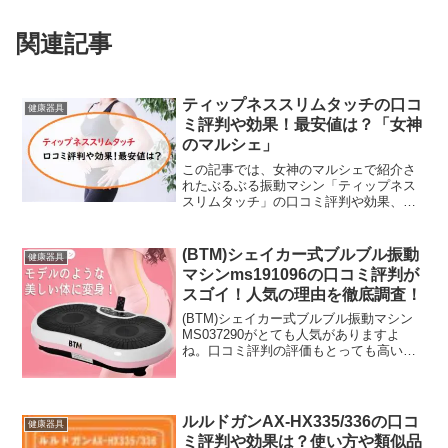
関連記事
ティップネススリムタッチの口コ
健康器具
ミ評判や効果！最安値は？「女神
のマルシェ」
この記事では、女神のマルシェで紹介さ
れたぶるぶる振動マシン「ティップネス
スリムタッチ」の口コミ評判や効果、価
格などをご紹介します。一般的な振動マ
シンのように本体の上の乗ったりするの
ではなく、脚に挟んだり、気になる部分
(BTM)シェイカー式ブルブル振動
健康器具
にあててブルブルエクササ...
マシンms191096の口コミ評判が
スゴイ！人気の理由を徹底調査！
(BTM)シェイカー式ブルブル振動マシン
MS037290がとても人気がありますよ
ね。口コミ評判の評価もとっても高いの
ですがその人気の理由も気になります。
そこで今回は。(BTM)シェイカー式ブル
ブル振動マシンMS037290の特徴や口コ
ミ評判をまとめながらご紹介していきた
ルルドガンAX-HX335/336の口コ
健康器具
いと思います。買おうか迷ってる人もぜ
ミ評判や効果は？使い方や類似品
ひご覧ください。