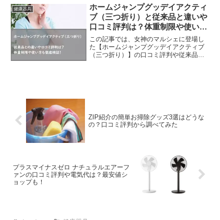
を比較しながら、購入を検討している方
ホームジャンプグッデイアクティ
健康器具
へのヒントをお届けします。
ブ（三つ折り）と従来品と違いや
口コミ評判は？体重制限や使い方
も徹底検証！
この記事では、女神のマルシェに登場し
た【ホームジャンプグッデイアクティブ
（三つ折り）】の口コミ評判や従来品と
の違い、体重制限や使い方などをチェッ
クしていきます。【広告】トランポリン
は有酸素運動になるし、家の中でできる
から雨の日や外の気温に関...
ZIP紹介の簡単お掃除グッズ3選はどうな
の？口コミ評判から調べてみた
プラスマイナスゼロ ナチュラルエアーフ
ァンの口コミ評判や電気代は？最安値シ
ョップも！