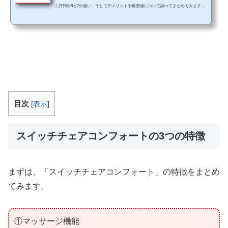
ミ評判や8と7の違い、そしてデメリットや最安値について調べてまとめてみます。
【広告】 「マツコ＆有吉のかりそめ天国」でも1位に選ばれていた人気座椅子です
ね！スイッチチェアプレミアムは、細かいのリクライニング機能で自分好みの角度
でリラックスしながらマッサージすることができるアイテムです。 でも「効果はあ
るの？」「使い心地は？」というように興味はあるけれど、気になるところも多い
と価格もそれなりにするので悩んでしまいま...
目次
[
表示
]
スイッチチェアコンフォートの3つの特徴
まずは、「スイッチチェアコンフォート」の特徴をまとめ
てみます。
①マッサージ機能