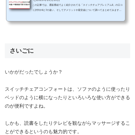
この記事では、通販番組でよく紹介されてる「スイッチチェアプレミアム8」の口コ
ミ評判や8と7の違い、そしてデメリットや最安値について調べてまとめてみます。
【広告】 「マツコ＆有吉のかりそめ天国」でも1位に選ばれていた人気座椅子です
ね！スイッチチェアプレミアムは、細かいのリクライニング機能で自分好みの角度
でリラックスしながらマッサージすることができるアイテムです。 でも「効果はあ
るの？」「使い心地は？」というように興味はあるけれど、気になるところも多い
と価格もそれなりにするので悩んでしまいま...
さいごに
いかがだったでしょうか？
スイッチチェアコンフォートは、ソファのように使ったり
ベッドのように横になったりといろいろな使い方ができる
のが便利ですよね。
しかも、読書をしたりテレビを観ながらマッサージするこ
とができるというのも魅力的です。