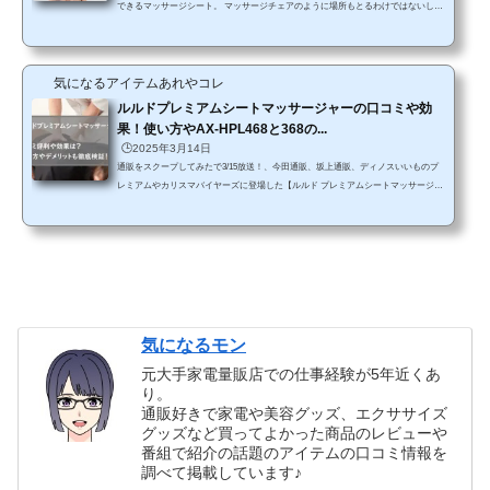
できるマッサージシート。 マッサージチェアのように場所もとるわけではないし、
お値段も比べるとお手頃価格になってるので自分用からプレゼントまで大人気で
す。 でも、最近のマッサージシートも「ドクターエア」や「スライヴ」などのよう
にいろんなメーカーから発売されてるし、機能もそれぞれ違ってたりするので、ど
気になるアイテムあれやコレ
んな基準で選んだらいいのか迷ってしまいますよね。 そこで今回は、選び方のポイ
ントと通販でも人気のマッサージシート...
ルルドプレミアムシートマッサージャーの口コミや効
果！使い方やAX-HPL468と368の...
🕒️2025年3月14日
通販をスクープしてみたで3/15放送！、今田通販、坂上通販、ディノスいいものプ
レミアムやカリスマバイヤーズに登場した【ルルド プレミアムシートマッサージャ
ー】を使ってみた口コミ評判や効果と、使い方やデメリットなどをチェックしてい
きます！また、AX-HPL468とAX-HPL368という2種類があるので違いについても比較
解説してみます。在宅ワークや勉強など座っている時間が増えることで、お尻や腰
の疲れも感じやすくなっていますよね。でも手でケアしたりしてもなかなか満足す
ることができない…。そんな方におすすめなのが「ルルド ...
気になるモン
元大手家電量販店での仕事経験が5年近くあ
り。
通販好きで家電や美容グッズ、エクササイズ
グッズなど買ってよかった商品のレビューや
番組で紹介の話題のアイテムの口コミ情報を
調べて掲載しています♪