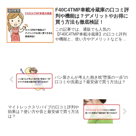
いなどをチェックしていきます。今では
空気清浄機は1年中使いっぱなしにするほ
F40C4TMP車載冷蔵庫の口コミ評
生活家電
どの必需品にもな...
判や機能は？デメリットやお得に
買う方法も徹底検証！
この記事では、通販でも人気の
【F40C4TMP車載冷蔵庫】の口コミ評判
や機能と、使い方やデメリットなどをチ
ェックしていきます。【広告】車載冷温
庫は1つあると夏はもちろん冬のセカンド
用として1年中使うことができるのでとっ
ても便利だし、通販でも...
パン屋さんが考えた抱き枕“堕落の一歩”の
口コミや洗濯は？最安値で買う方法は？
マイトレックスリバイブの口コミ評判や
効果は？使い方や音と最安値で買う方法
は？