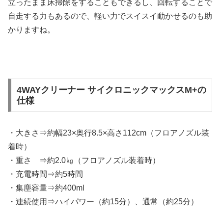
立ったまま床掃除をすることもできるし、回転することで
自走する力もあるので、軽い力でスイスイ動かせるのも助
かりますね。
4WAYクリーナー サイクロニックマックスM+の
仕様
・大きさ⇒約幅23×奥行8.5×高さ112cm（フロアノズル装
着時）
・重さ ⇒約2.0㎏（フロアノズル装着時）
・充電時間⇒約5時間
・集塵容量⇒約400ml
・連続使用⇒ハイパワー（約15分）、通常（約25分）