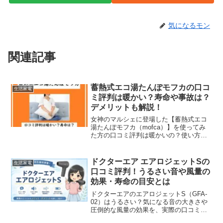
気になるモン
関連記事
蓄熱式エコ湯たんぽモフカの口コ
生活家電
ミ評判は暖かい？寿命や事故は？
デメリットも解説！
女神のマルシェに登場した【蓄熱式エコ
湯たんぽモフカ（mofca）】を使ってみ
た方の口コミ評判は暖かいの？使い方や
類似品スリーアップとの比較やデメリッ
トなどをチェックしていきます。充電す
るだけで繰り返し使うことができるの
ドクターエア エアロジェットSの
生活家電
で、毎回お湯を沸かすと...
口コミ評判！うるさい音や風量の
効果・寿命の目安とは
ドクターエアのエアロジェットS（GFA-
02）はうるさい？気になる音の大きさや
圧倒的な風量の効果を、実際の口コミ評
判から本音でレビュー！気になるバッテ