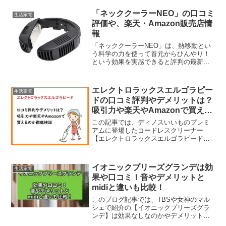
リー寿命や簡単なお手入れ方法、どこで
買えるのか通販サイトまで分かりやすく
「ネッククーラーNEO」の口コミ
生活家電
解説します。お買い物で絶対に失敗した
評価や、楽天・Amazon販売店情
くない方は必見です！
報
「ネッククーラーNEO」は、熱移動とい
う科学の力を使って首元からひんやり！
という効果を実感できると評判の最新家
電です。でも本当に新なに涼しく感じる
のか気になりますよね。そこで今回は、
「ネッククーラーNEO」の特徴や口コミ
エレクトロラックスエルゴラピー
生活家電
評判をまとめながら、楽天やAmazonでの
ドの口コミ評判やデメリットは？
販売情報についても調べてみましたの
吸引力や楽天やAmazonで買える
で、買おうか迷ってる人も参考にしてく
ださいね。
のか徹底検証
この記事では、ディノスいいものプレミ
アムに登場したコードレスクリーナー
【エレクトロラックスエルゴラピード】
の口コミ評判や機能、デメリットなどを
チェックしていきます。【広告】コード
レスクリーナーはいろいろあるけれど、
イオニックブリーズグランデは効
生活家電
こちらは北欧スウェーデン生...
果や口コミ！音やデメリットと
midiと違いも比較！
このブログ記事では、TBSや女神のマル
シェで紹介の【イオニックブリーズグラ
ンデ】は効果なしなのかやデメリット、
使ってみた方の口コミ評判とmidiとの違