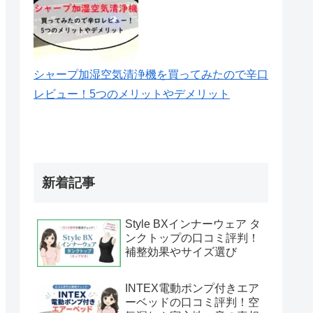
シャープ加湿空気清浄機を買ってみたので辛口
レビュー！5つのメリットやデメリット
新着記事
Style BXインナーウェア タ
ンクトップの口コミ評判！
補整効果やサイズ選び
INTEX電動ポンプ付きエア
ーベッドの口コミ評判！空