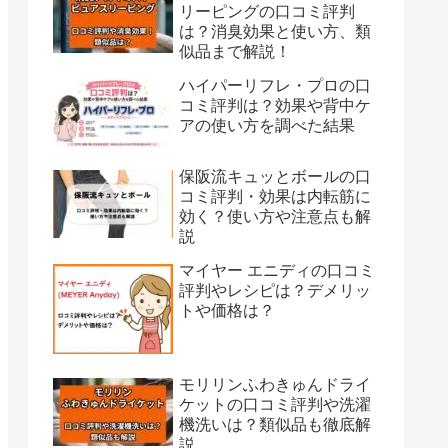
リーピングの口コミ評判
は？消臭効果と使い方、類
似品まで解説！
ハイパーリフレ・プロの口
コミ評判は？効果や背中ケ
アの使い方を調べた結果
保阪流キュッとボールの口
コミ評判・効果は内転筋に
効く？使い方や注意点も解
説
マイヤー エニディの口コミ
評判やレシピは？デメリッ
トや価格は？
モリリンふわきゅんドライ
ケットの口コミ評判や洗濯
機洗いは？類似品も徹底解
説