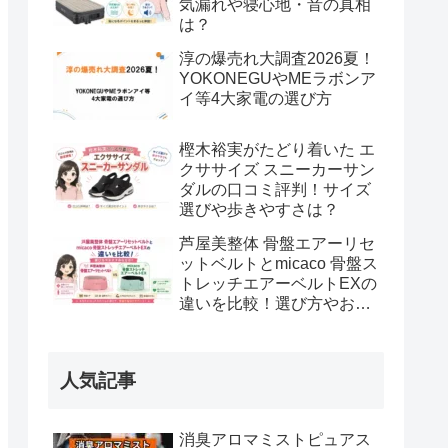
気漏れや寝心地・音の真相
は？
淳の爆売れ大調査2026夏！
YOKONEGUやMEラボンア
イ等4大家電の選び方
樫木裕実がたどり着いた エ
クササイズ スニーカーサン
ダルの口コミ評判！サイズ
選びや歩きやすさは？
芦屋美整体 骨盤エアーリセ
ットベルトとmicaco 骨盤ス
トレッチエアーベルトEXの
違いを比較！選び方やおす
すめな方は？
人気記事
消臭アロマミストピュアス