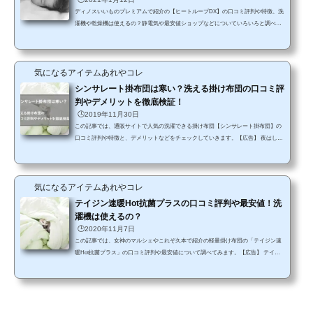
ディノスいいものプレミアムで紹介の【ヒートループDX】の口コミ評判や特徴、洗
濯機や乾燥機は使えるの？静電気や最安値ショップなどについていろいろと調べて
まとめてみました。 ヒートループDXはいいものプレミアムでも人気のある寝具
で、電気毛布や湯たんぽも必要なく布団だけでポカポカと温かいと評判ですよね。
寒がりな私にとっては、とっても魅力的なアイテムです！ でも、そこで気になった
気になるアイテムあれやコレ
のが「洗濯機は使えるの？洗い方は？」「乾燥機に入れても大丈夫かな？」という
ように、やっぱりいつまでもキレイに使い...
シンサレート掛布団は寒い？洗える掛け布団の口コミ評
判やデメリットを徹底検証！
🕒️2019年11月30日
この記事では、通販サイトで人気の洗濯できる掛け布団【シンサレート掛布団】の
口コミ評判や特徴と、デメリットなどをチェックしていきます。【広告】 夜はしっ
かりと温かくしないと寒くて起きてしまうこともあるし、風邪をひいてしまったり
するので暖かい掛布団が欲しいですね。 そこでいろいろ探してるときに「羽毛より
もあたたかい！」という、うたい文句の洗濯機で丸洗いもできるシンサレート掛布
気になるアイテムあれやコレ
団を見つけて、その口コミが気になったのです！ 「本当に羽毛よりもあたたかいの
かな？」 そんな疑問から、実際...
テイジン速暖Hot抗菌プラスの口コミ評判や最安値！洗
濯機は使えるの？
🕒️2020年11月7日
この記事では、女神のマルシェやこれぞ久本で紹介の軽量掛け布団の「テイジン速
暖Hot抗菌プラス」の口コミ評判や最安値について調べてみます。【広告】 テイジ
ンの「速暖Hot（ホット）」は、羽毛布団よりも軽くて暖かいといった特徴がありま
す。 「でも、本当にそんなに効果はあるの？洗濯機で洗うことはできるの？」とい
うように、気になるところも出てきたのでいろいろ調査してみました！ 速暖hotに最
新「あったかプラス」や「ボリュームプラス」が登場！詳しくはこちら▼ テイジン
（TEIJIN)速暖hot抗菌プラスの...