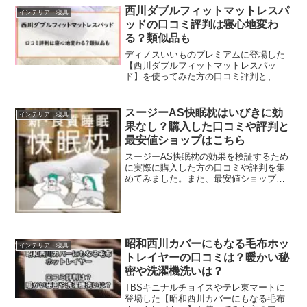
は、ハーバリウムの中でも通販の口コミ
西川ダブルフィットマットレスパ
インテリア・寝具
でも大人気のおすすめをランキング形式
ッドの口コミ評判は寝心地変わ
で7つご紹介していきたいと思います。口
る？類似品も
コミを参考にしながら、あなたにピッタ
リなハーバリウムを見つけてみてくださ
ディノスいいものプレミアムに登場した
いね
【西川ダブルフィットマットレスパッ
ド】を使ってみた方の口コミ評判と、特
徴や類似品との違い、おすすめな方、デ
メリットなどをまとめていきます。寝具
も使っているとどんどんへたってきてし
スージーAS快眠枕はいびきに効
インテリア・寝具
まうので、お気に入りの敷き...
果なし？購入した口コミや評判と
最安値ショップはこちら
スージーAS快眠枕の効果を検証するため
に実際に購入した方の口コミや評判を集
めてみました。また、最安値ショップに
ついてもご紹介します。実際に使ったこ
とがない人からすると「本当に効果があ
るのかなぁ～」「ちょっと使いにくいん
じゃないの？」と思われるかもしれませ
んね。人気ランキングでも常に上位にい
昭和西川カバーにもなる毛布ホッ
る人気枕が気になる方はぜひチェックし
インテリア・寝具
てみてくださいね。
トレイヤーの口コミは？暖かい秘
密や洗濯機洗いは？
TBSキニナルチョイスやテレ東マートに
登場した【昭和西川カバーにもなる毛布