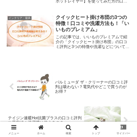
ホットレイヤー】を使ってみた方の口コ
ミ評判や暖かい秘密、洗濯機洗いはでき
るのかやデメリットなどをチェックして
いきます。冬の寒い夜は、暖かい掛け布
クイックヒート掛け布団の3つの
インテリア・寝具
団が活躍するけれど、た...
特徴！口コミや洗濯方法も！「い
いものプレミアム」
この記事では、いいものプレミアムで紹
介の「クイックヒート掛け布団」の口コ
ミ評判と3つの特徴や洗濯などについてチ
ェックしていきます。テイジンと西川が
共同開発した掛布団は、羽毛布団よりも
すぐに暖かくなり、ダニはホコリも防い
でくれるというすぐれも...
バルミューダ ザ・クリーナーの口コミ評
判は吸わない？電気代やどこで買うのが
お得？
テイジン速暖Hot抗菌プラスの口コミ評判
や最安値！洗濯機は使えるの？
メニュー
ホーム
検索
トップ
サイドバー