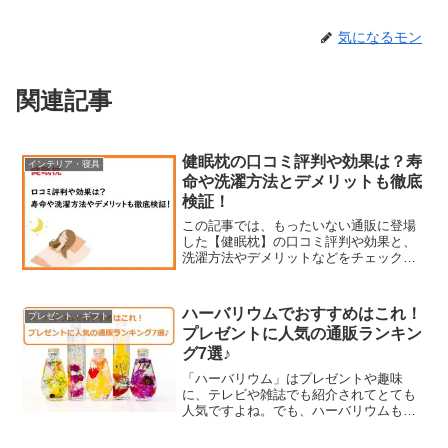
気になるモン
関連記事
健眠枕の口コミ評判や効果は？寿
インテリア・寝具
命や洗濯方法とデメリットも徹底
検証！
この記事では、もったいない通販に登場
した【健眠枕】の口コミ評判や効果と、
洗濯方法やデメリットなどをチェックし
ていきます。【広告】松平健さんと整体
師の井上剛志氏が開発したという理想の
寝姿勢へと導いてくれる枕です。スマホ
ハーバリウムでおすすめはこれ！
プレゼント・ギフト
やパソコンなどを使ってい...
プレゼントに人気の通販ランキン
グ7選♪
「ハーバリウム」はプレゼントや趣味
に、テレビや雑誌でも紹介されてとても
人気ですよね。でも、ハーバリウムも、
通販でいろいろ販売されてるので、どれ
にしようか迷ってしまいますよね。今回