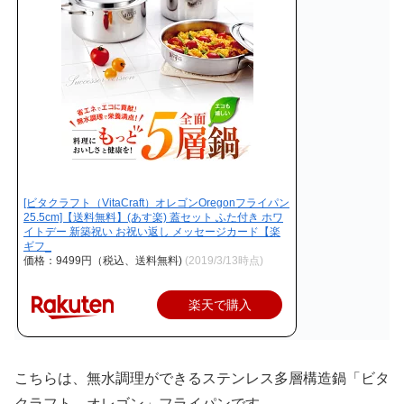
[ビタクラフト（VitaCraft）オレゴンOregonフライパン
25.5cm]【送料無料】(あす楽) 蓋セット ふた付き ホワ
イトデー 新築祝い お祝い返し メッセージカード【楽
ギフ_
価格：9499円（税込、送料無料)
(2019/3/13時点)
楽天で購入
こちらは、無水調理ができるステンレス多層構造鍋「ビタ
クラフト オレゴン」フライパンです。