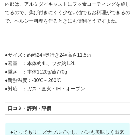
内部は、アルミダイキャストにフッ素コーティングを施し
てるので、焦げ付きにくく少ない油でもお料理ができるの
で、ヘルシー料理を作るときにも便利そうですよね。
●サイズ：約幅24×奥行き24×高さ11.5㎝
●容量 ：本体約4L、フタ約1.2L
●重さ ：本体1120g/蓋770g
●耐熱温度：-30℃～260℃
●対応 ：ガス・直火・IH・オーブン
口コミ・評判・評価
●とってもリーズナブルですし、パンも美味しく出来