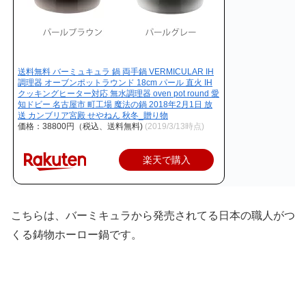
送料無料 バーミュキュラ 鍋 両手鍋 VERMICULAR IH
調理器 オーブンポットラウンド 18cm パール 直火 IH
クッキングヒーター対応 無水調理器 oven pot round 愛
知ドビー 名古屋市 町工場 魔法の鍋 2018年2月1日 放
送 カンブリア宮殿 せやねん 秋冬_贈り物
価格：38800円（税込、送料無料)
(2019/3/13時点)
楽天で購入
こちらは、バーミキュラから発売されてる日本の職人がつ
くる鋳物ホーロー鍋です。