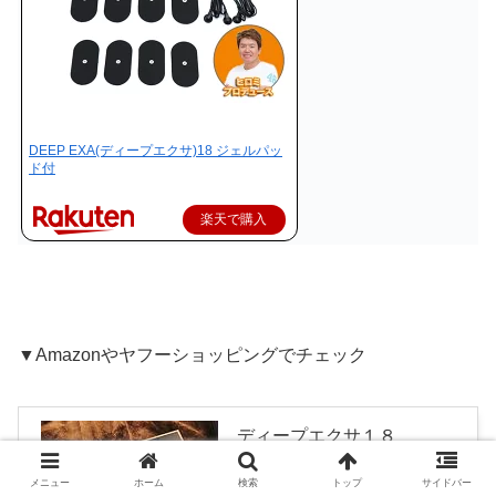
DEEP EXA(ディープエクサ)18 ジェルパッ
ド付
楽天で購入
▼Amazonやヤフーショッピングでチェック
ディープエクサ１８
created by
Rinker
（株）イッティ
メニュー
ホーム
検索
トップ
サイドバー