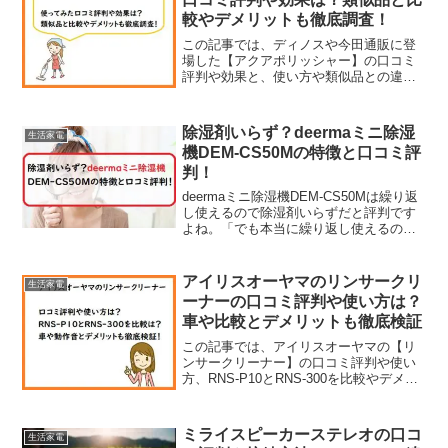
較やデメリットも徹底調査！
この記事では、ディノスや今田通販に登
場した【アクアポリッシャー】の口コミ
評判や効果と、使い方や類似品との違
い、デメリットなどをチェックしていき
ます。【広告】毎日のお風呂掃除は腰へ
の負担が大きくて辛いものですよね～。
除湿剤いらず？deermaミニ除湿
生活家電
そんなとき、立ったままラク...
機DEM-CS50Mの特徴と口コミ評
判！
deermaミニ除湿機DEM-CS50Mは繰り返
し使えるので除湿剤いらずだと評判です
よね。「でも本当に繰り返し使えるの？
効果はあるの？」と気になってしまいま
すよね。そこで今回は、deermaミニ除湿
機DEM-CS50Mの特徴や口コミ評価につ
アイリスオーヤマのリンサークリ
生活家電
いてまとめながらご紹介していきます。
ーナーの口コミ評判や使い方は？
買おうか悩んでる方もぜひ参考にしてく
車や比較とデメリットも徹底検証
ださいね。
この記事では、アイリスオーヤマの【リ
ンサークリーナー】の口コミ評判や使い
方、RNS-P10とRNS-300を比較やデメリ
ットなどをチェックしていきます。※コ
ードレスタイプのRNS-B400Dも登場した
ので追記しました。水と空気の力で汚れ
ミライスピーカーステレオの口コ
生活家電
を吸...