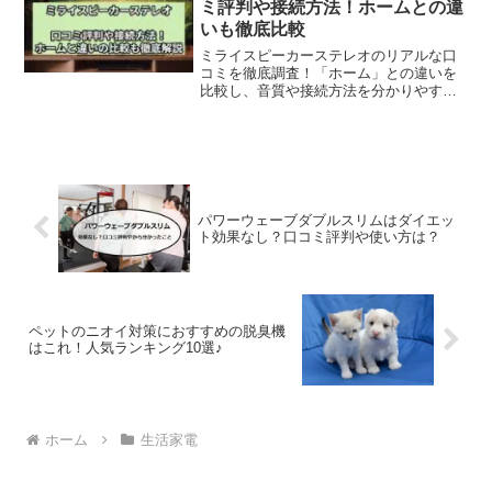
ミ評判や接続方法！ホームとの違
いも徹底比較
ミライスピーカーステレオのリアルな口
コミを徹底調査！「ホーム」との違いを
比較し、音質や接続方法を分かりやすく
解説します。テレビの音が聞き取りづら
い、家族の会話が減った…そんな悩みを
解決するヒントが見つかります。
パワーウェーブダブルスリムはダイエッ
ト効果なし？口コミ評判や使い方は？
ペットのニオイ対策におすすめの脱臭機
はこれ！人気ランキング10選♪
ホーム
生活家電