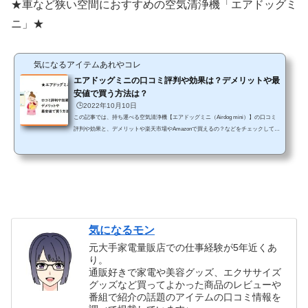
★車など狭い空間におすすめの空気清浄機「エアドッグミ
ニ」★
気になるアイテムあれやコレ
エアドッグミニの口コミ評判や効果は？デメリットや最
安値で買う方法は？
🕒️2022年10月10日
この記事では、持ち運べる空気清浄機【エアドッグミニ（Airdog mini）】の口コミ
評判や効果と、デメリットや楽天市場やAmazonで買えるの？などをチェックしてい
きます。【広告】テレビ番組やCMでも話題になってる高性能空気清浄機のエアド
ッグは、家庭はもちろんだけど、お店や会社のオフィスなどというようにいろいろ
なところで使われていますよね～。 しかも、今回は、従来のものよりもさらにコン
パクトになって持ち運べるようになったのです。車の中でも使うことができるし、
カフェにお出かけしたときに手元に置いていてもよさ...
気になるモン
元大手家電量販店での仕事経験が5年近くあ
り。
通販好きで家電や美容グッズ、エクササイズ
グッズなど買ってよかった商品のレビューや
番組で紹介の話題のアイテムの口コミ情報を