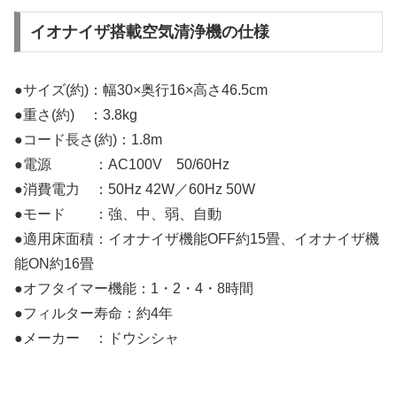
イオナイザ搭載空気清浄機の仕様
●サイズ(約)：幅30×奥行16×高さ46.5cm
●重さ(約) ：3.8kg
●コード長さ(約)：1.8m
●電源 ：AC100V 50/60Hz
●消費電力 ：50Hz 42W／60Hz 50W
●モード ：強、中、弱、自動
●適用床面積：イオナイザ機能OFF約15畳、イオナイザ機
能ON約16畳
●オフタイマー機能：1・2・4・8時間
●フィルター寿命：約4年
●メーカー ：ドウシシャ