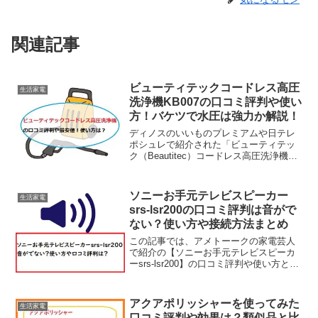
関連記事
ビューティテックコードレス高圧
生活家電
洗浄機KB007の口コミ評判や使い
方！バケツで水圧は強力か解説！
ディノスのいいものプレミアムや日テレ
ポシュレで紹介された「ビューティテッ
ク（Beautitec）コードレス高圧洗浄機
KB007」や「コードレス高圧洗浄器スパ
イラルウォッシュ」の違いや静音性、水
圧は強力なのかを口コミや使い方、最安
ソニーお手元テレビスピーカー
生活家電
値で買う方法...
srs-lsr200の口コミ評判は音がで
ない？使い方や接続方法まとめ
この記事では、アメトーークの家電芸人
で紹介の【ソニーお手元テレビスピーカ
ーsrs-lsr200】の口コミ評判や使い方と音
がでない？という噂についてチェックし
ていきます。【広告】テレビの音は小さ
いままでも、そばに置くだけで音声が聴
アクアポリッシャーを使ってみた
生活家電
きやすくなる...
口コミ評判や効果は？類似品と比