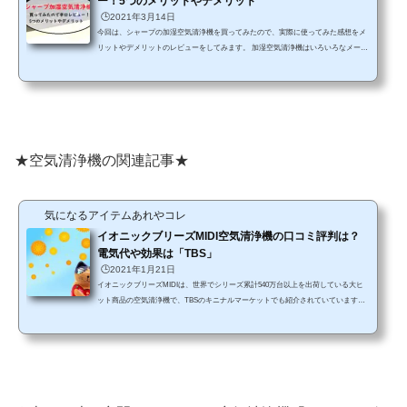
ー！5つのメリットやデメリット
🕒️2021年3月14日
今回は、シャープの加湿空気清浄機を買ってみたので、実際に使ってみた感想をメ
リットやデメリットのレビューをしてみます。 加湿空気清浄機はいろいろなメーカ
ーから発売されているけれど、こちらは2020年9月に発売された最新モデル！0.1～2.
5μmの粒子を99%キャッチするプラズマクラスター搭載で、ニオイの除去まで対応
しているというところに惹かれて購入しました！今年は花粉もかなりきついもの
で…。これから、加湿空気清浄機の購入を考えてるという方は、購入前にぜひチェ
ックしてみてくださいね。 ▼通販販売店はコチラ(...
★空気清浄機の関連記事★
気になるアイテムあれやコレ
イオニックブリーズMIDI空気清浄機の口コミ評判は？
電気代や効果は「TBS」
🕒️2021年1月21日
イオニックブリーズMIDIは、世界でシリーズ累計540万台以上を出荷している大ヒ
ット商品の空気清浄機で、TBSのキニナルマーケットでも紹介されていています
ね。音が静かで嫌なニオイにも対応しているということで、機能性はとっても高そ
うだけれど、電気代や効果なども気になりますよね。 そこで今回は、この「イオニ
ックブリーズMIDI」の特徴や電気代、口コミなどについていろいろと調べてみまし
たのでご紹介します。これから購入を考えているという方も、ぜひ参考にしてみて
くださいね。 上位版の「イオニックブリー...