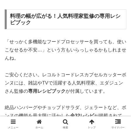
料理の幅が広がる！人気料理家監修の専用レシ
ピブック
「せっかく多機能なフードプロセッサーを買っても、使い
こなせるか不安…」という方もいらっしゃるかもしれませ
んね。
ご安心ください。レコルトコードレスカプセルカッターボ
ンヌには、雑誌やTVで活躍する人気料理家、エダジュン
さん監修の
専用レシピブック
が付属しています。
絶品ハンバーグやチョップドサラダ、ジェラートなど、ボ
ンヌの機能を最大限に活かした
全32レシピ
が掲載されて
いるんです。
メニュー
ホーム
検索
トップ
サイドバー