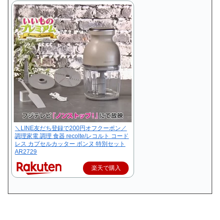
＼LINE友だち登録で200円オフクーポン／
調理家電 調理 食器 recolte/レコルト コード
レス カプセルカッター ボンヌ 特別セット
AR2729
楽天で購入