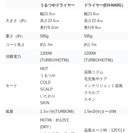
うるつやドライヤー
ドライヤー(EH-NA0G）
幅21.6㎝
幅21.6㎝
大きさ（約）
高さ22.6㎝
高さ22.4㎝
奥行9.2cm
奥行8.9㎝
重さ（約）
585g
595g
コード長さ
約1.7m
約1.7m
1200W
1200W
消費電力
(TURBO/HOT時)
(TURBO/HOT時)
HOT
温風リズム
うるつや
毛先集中ケア
COLD
モード
インテリジェット温風
SCALP
スカルプ
いたわり
スキン
SKIN
風量
1.3㎥/分(TURBO時)
1.5m3/分(ターボ時
HOT時：約125℃
(DRY）
温風モード時：125℃(ド