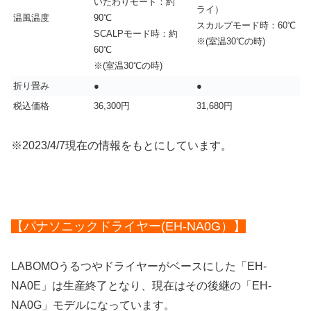
いたわりモード：約
ライ）
温風温度
90℃
スカルプモード時：60℃
SCALPモード時：約
※(室温30℃の時)
60℃
※(室温30℃の時)
折り畳み
●
●
税込価格
36,300円
31,680円
※2023/4/7現在の情報をもとにしています。
【パナソニックドライヤー(EH-NA0G）】
LABOMOうるつやドライヤーがベースにした「EH-
NA0E」は生産終了となり、現在はその後継の「EH-
NA0G」モデルになっています。