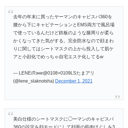
去年の年末に買ったヤーマンのキャビスパ360を
腰から下にキャビテーションとEMS両方で風呂場
で使っているんだけど鉄板のような腿周りが柔ら
かくなってきた気がする。完全防水なので顔まわ
りに関してはシートマスクの上から投入して肌ケ
アと小顔化でめっちゃ自宅エステ化してるw
— LENE/Лэне@0108+0109LSたまアリ
(@lene_slaknotsha)
December 1, 2021
美白仕様のシートマスクに◯ーマンのキャビスパ
360の設定を顔モードにして顔面の筋肉ほぐしを3