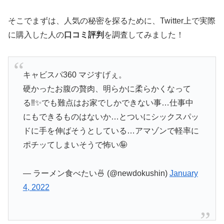
そこでまずは、人気の秘密を探るために、Twitter上で実際
に購入した人の
口コミ評判
を調査してみました！
キャビスパ360 マジすげぇ。
硬かったお腹の贅肉、明らかに柔らかくなって
る‼️✨でも難点はお家でしかできない事…仕事中
にもできるものはないか…とついにシックスパッ
ドに手を伸ばそうとしている…アマゾンで軽率に
ポチッてしまいそうで怖い🤪
— ラーメン食べたい🍜 (@newdokushin)
January
4, 2022