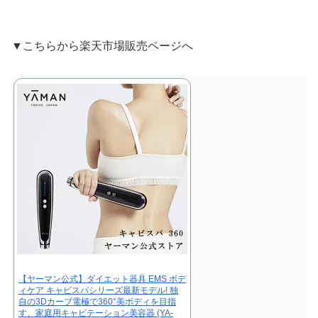
▼こちらから楽天市場販売ページへ
【ヤーマン公式】ダイエット器具 EMS ボデ
ィケア キャビスパシリーズ最新モデル! 独
自の3Dカーブ電極で360°美ボディを目指
す、家庭用キャビテーション美容器 (YA-