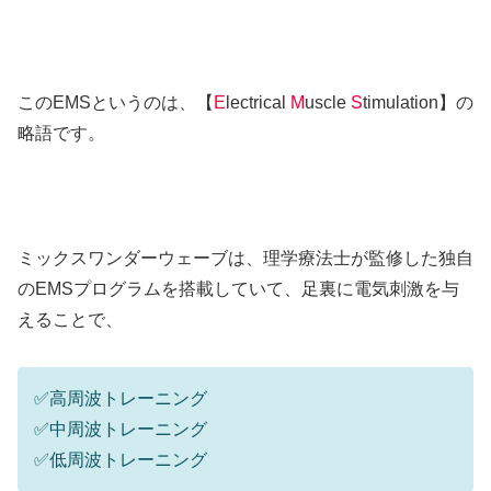
このEMSというのは、【
E
lectrical
M
uscle
S
timulation】の
略語です。
ミックスワンダーウェーブは、理学療法士が監修した独自
のEMSプログラムを搭載していて、足裏に電気刺激を与
えることで、
✅高周波トレーニング
✅中周波トレーニング
✅低周波トレーニング