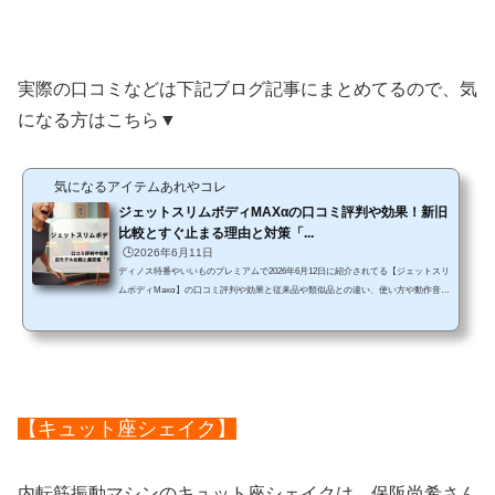
実際の口コミなどは下記ブログ記事にまとめてるので、気
になる方はこちら▼
気になるアイテムあれやコレ
ジェットスリムボディMAXαの口コミ評判や効果！新旧
比較とすぐ止まる理由と対策「...
🕒️2026年6月11日
ディノス特番やいいものプレミアムで2026年6月12日に紹介されてる【ジェットスリ
ムボディMaxα】の口コミ評判や効果と従来品や類似品との違い、使い方や動作音、
デメリットなどをチェックしていきます。「運動しなきゃ」と思いながら、まとま
った時間を取るのは本当に難しいですよね。テレワーク中や歯磨きをしている間
も、体型や姿勢は諦めたくない——そんな経験はありませんか？とくに内もも（内
転筋）のゆるみや、座っているときの姿勢の崩れが気になりますよね。実は、効率
よく美姿勢を目指す鍵は、多くの筋肉と繋がっている「内転筋...
【キュット座シェイク】
内転筋振動マシンのキュット座シェイクは、保阪尚希さん