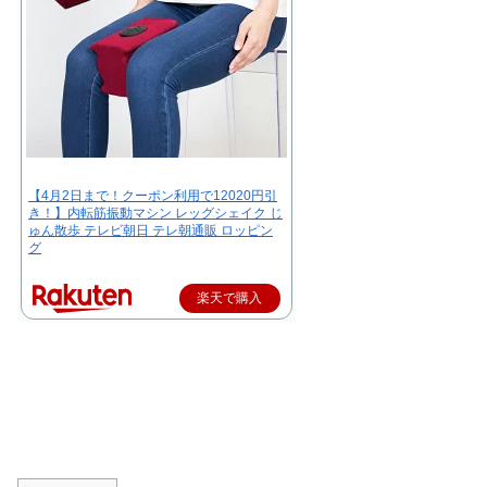
【4月2日まで！クーポン利用で12020円引
き！】内転筋振動マシン レッグシェイク じ
ゅん散歩 テレビ朝日 テレ朝通販 ロッピン
グ
楽天で購入