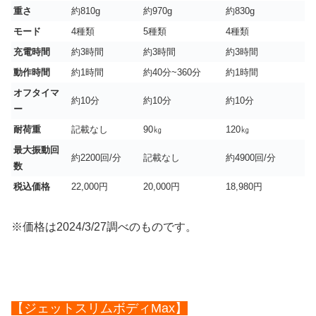
重さ
約810g
約970g
約830g
モード
4種類
5種類
4種類
充電時間
約3時間
約3時間
約3時間
動作時間
約1時間
約40分~360分
約1時間
オフタイマ
約10分
約10分
約10分
ー
耐荷重
記載なし
90㎏
120㎏
最大振動回
約2200回/分
記載なし
約4900回/分
数
税込価格
22,000円
20,000円
18,980円
※価格は2024/3/27調べのものです。
【ジェットスリムボディMax】