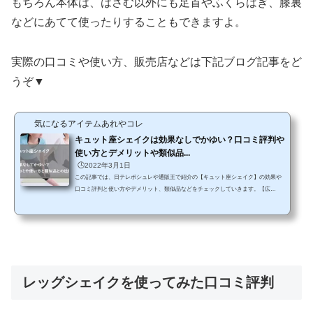
もちろん本体は、はさむ以外にも足首やふくらはぎ、膝裏
などにあてて使ったりすることもできますよ。
実際の口コミや使い方、販売店などは下記ブログ記事をど
うぞ▼
気になるアイテムあれやコレ
キュット座シェイクは効果なしでかゆい？口コミ評判や
使い方とデメリットや類似品...
🕒️2022年3月1日
この記事では、日テレポシュレや通販王で紹介の【キュット座シェイク】の効果や
口コミ評判と使い方やデメリット、類似品などをチェックしていきます。【広
告】 運動不足になってもエクササイズってつらいし、長く続かないので三日坊主で
終わってしまう…なんてことも多いですよね。せっかく始めたのに効果がでる前に
挫折するのはもったいない！ そんな方に最適なのが保阪尚希さんプロデュースの
「キュット座シェイク」。イスなどに座りながら、両脚で挟むだけで、トレーニン
グすることができるというのです。 でも、似た...
レッグシェイクを使ってみた口コミ評判