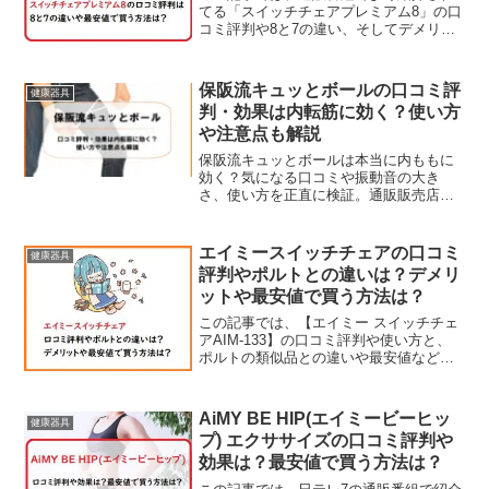
てる「スイッチチェアプレミアム8」の口
コミ評判や8と7の違い、そしてデメリッ
トや最安値について調べてまとめてみま
す。【広告】「マツコ＆有吉のかりそめ
天国」でも1位に選ばれていた人気座椅子
保阪流キュッとボールの口コミ評
健康器具
ですね！スイッチチ...
判・効果は内転筋に効く？使い方
や注意点も解説
保阪流キュッとボールは本当に内ももに
効く？気になる口コミや振動音の大き
さ、使い方を正直に検証。通販販売店情
報と、買うべき人・向かない人を解説し
ます。購入しようか迷ってる方はブログ
をチェックしてみてくださいね。
エイミースイッチチェアの口コミ
健康器具
評判やポルトとの違いは？デメリ
ットや最安値で買う方法は？
この記事では、【エイミー スイッチチェ
アAIM-133】の口コミ評判や使い方と、
ポルトの類似品との違いや最安値などを
チェックしていきます。【広告】在宅ワ
ークなど自宅で仕事をする人も増えてい
るので、手軽に使えるマッサージチェア
AiMY BE HIP(エイミービーヒッ
健康器具
が人気みたいです...
プ) エクササイズの口コミ評判や
効果は？最安値で買う方法は？