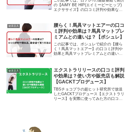
この記事では、日テレ7の通販番組で紹介
の【AiMY BE HIP(エイミービーヒップ)
エクササイズ】の口コミ評判や効果など
をチェックしていきます。オリンピック
に3回出場している元サッカー女子日本代
表の丸山桂里奈さんがプロデュース！ス
腰らく！馬具マットエアーの口コ
健康器具
ポーツ...
ミ評判や効果は？馬具マットプレ
ミアムとの違いは？【ポシュレ】
この記事では、ポシュレで紹介の【腰ら
く！馬具マットエアー】の口コミ評判や
効果と馬具マットプレミアムとの違いや
デメリットなどをチェックしていきま
す。【広告】テレワークや在宅学習で椅
子に座っている時間も増えた人も少なく
エクストラリリースの口コミ評判
健康器具
ないですね。でも悪い姿勢で...
や効果は？使い方や販売店も解説
【GACKTプロデュース】
TBSチョコプラの超ヒット研究所で放送
したGACKTプロデュース【エクストラリ
リース】を実際に使ってみた方の口コミ
評判やその効果と、使い方や販売店をご
紹介していきます。在宅ワークや長時間
のスマホなどでガチガチになりがちなボ
ディケアができると...