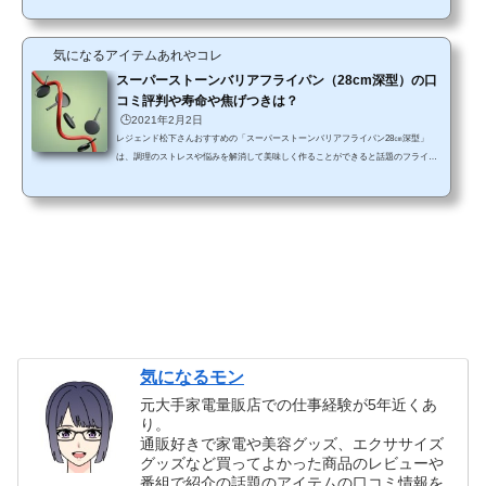
できるの？」「使い方はどうなの？」というように、興味はあるけれど土鍋という
ことでいろいろと気になるところもでてきますよね。 そこで今回は、プロも愛用す
気になるアイテムあれやコレ
る気づかう土鍋の口コミ評判や使い方から、楽天などの通販サイトでの取り扱い状
況についても調べてご紹介します。TVで紹介！【公式...
スーパーストーンバリアフライパン（28cm深型）の口
コミ評判や寿命や焦げつきは？
🕒️2021年2月2日
レジェンド松下さんおすすめの「スーパーストーンバリアフライパン28㎝深型」
は、調理のストレスや悩みを解消して美味しく作ることができると話題のフライパ
ンです。 いいものプレミアムなどの通販番組でも紹介されているのですが、焦げ付
きにくく、食材もくっつきにくいので、調理もしやすくお手入れも簡単にできると
評判ですね。 「でも本当に焦げないの？寿命はどれくらい？」そんな疑問から、今
回は「スーパーストーンバリアフライパン28㎝深型」の特徴や口コミ評判と取扱店
での価格について調べてみたのでご紹介してい...
気になるモン
元大手家電量販店での仕事経験が5年近くあ
り。
通販好きで家電や美容グッズ、エクササイズ
グッズなど買ってよかった商品のレビューや
番組で紹介の話題のアイテムの口コミ情報を