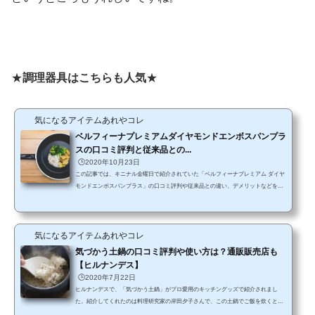
★
調理器具はこちらも人気
★
気になるアイテムあれやコレ
ベルフィーナプレミアムダイヤモンドエンボスパンプラ
スの口コミ評判と従来品との...
🕒️2020年10月23日
この記事では、キニナル金曜日で紹介されていた「ベルフィーナプレミアム ダイヤ
モンドエンボスパンプラス」の口コミ評判や従来品との違い、デメリットなどをチ
ェックしていきます。【広告】 は焦げ付きにくいフライパンで、ガスやIHにも対応
していてとってもよさそうですよね。でも、本当に焦げつきにくいのかどうかも気
になりますよね。 そこで今回は、この大人気のフライパンの特徴と、実際に購入さ
気になるアイテムあれやコレ
れた方の口コミ評判から、その評価をいろいろと調べてご紹介します。最後に販売
店で価格も調べて最安値ショップはどこなの...
気づかう土鍋の口コミ評判や使い方は？通販販売店も
【ヒルナンデス】
🕒️2020年7月22日
ヒルナンデスで、「気づかう土鍋」がプロ愛用のキッチングッズで紹介されまし
た。紹介してくれたのは料理研究家の岸田夕子さんで、この土鍋でご飯を炊くと、
普通の炊飯器と比べて糖質が17％もオフになるというのです！「何で糖質カットが