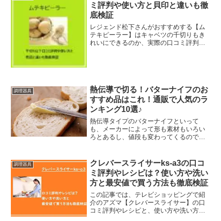
に買えるショップの選び方まで、納得の
ミ評判や使い方と貝印と違いも徹
情報を凝縮しました。
底検証
レジェンド松下さんがおすすめする【ム
テキピーラー】はキャベツの千切りもき
れいにできるのか、実際の口コミ評判や
使い方と、お手入れ方法や貝印との違い
などをチェックしていきます。ピーラー
を使うことで簡単に野菜や果物の皮を剥
いたり、削ったりすること...
熱伝導で切る！バターナイフのお
調理器具
すすめ品はこれ！通販で人気のラ
ンキング10選♪
熱伝導タイプのバターナイフといって
も、メーカーによって形も素材もいろい
ろとあるし、値段も変わってくるのでど
れにしようか迷ってしまいそうですよ
ね。今回は、熱伝導のバターナイフでお
すすめ品を人気ランキング形式で10点ご
クレバースライサーks-a3の口コ
調理器具
紹介していきます。選び方や口コミにつ
ミ評判やレシピは？使い方や洗い
いてもまとめましたので、参考にしなが
方と最安値で買う方法も徹底検証
らお気に入りの熱伝導バターナイフを見
つけてみてくださいね。
この記事では、テレビショッピングで紹
介のアズマ【クレバースライサー】の口
コミ評判やレシピと、使い方や洗い方、
デメリットなどをチェックしていきま