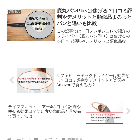
す。【広告】リモートワークなどでみん
なが家にいる時間が増えると、料理をす
底丸パンPlusは焦げる？口コミ評
調理器具
るのも大変ですよね。なかで...
判やデメリットと類似品まるっと
パンと違いも比較
この記事では、日テレポシュレで紹介の
フライパン【底丸パンPlus】は焦げるの
か口コミ評判やデメリットと類似品など
をチェックしていきます。【広告】これ1
つで、煮物、焼き物、炒め物、揚げ物、
汁物、茹で物の1台6役もこなせる便利ア
イテムで、手軽に...
リファビューテックドライヤーは効果な
し？口コミ評判やデメリットと楽天や
Amazonで買えるの？
ライフフィット エアー4の口コミ評判や
痩せる効果は？使い方や類似品と最安値
で買う方法は
ホーム
ライフ
調理器具