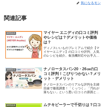
気になるモン
関連記事
マイヤー エニディの口コミ評判
調理器具
やレシピは？デメリットや価格
は？
ディノスいいものプレミアムで紹介【マ
イヤーエニディ】の口コミや評判、人気
のレシピを紹介。食洗機対応やお手入れ
方法も解説。デメリットや価格について
も詳しく解説します。電子レンジ調理で
簡単においしい料理が作れるマイヤーエ
ナノロータスパン20・26㎝の口
調理器具
ニディの魅力を徹底解剖！
コミ評判！こびりつかない？メリ
ット・デメリット
ナノロータスパンのリアルな評判を主婦
目線で徹底調査！「くっつく」「汚れが
落ちない」という悪い口コミの原因と簡
単な落とし方を分かりやすく解説しま
す。愛用者の良いレビューから見つかっ
たメリットや製品仕様、一番安心でお得
ムテキピーラーで千切りは？口コ
調理器具