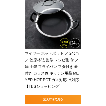
マイヤー ホットポット ／ 24cm 
／ 笠原将弘 監修 レシピ集 付 ／ 
鍋 土鍋 フライパン フタ付き 蓋
付き ガラス蓋 キッチン用品 ME
YER HOT POT ガス対応 IH対応
【TBSショッピング】
楽天市場で見る